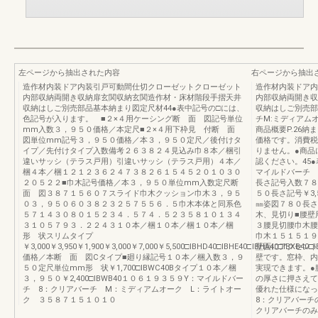
左ページから抽出された内容
右ページから抽出
造作材内装ドア内装引戸可動間仕切クローゼットクローゼット
造作材内装ドア内
内部収納両開き収納扉玄関収納玄関造作材・床材階段手摺天井
内部収納両開き収
収納はしご別売部品基本納まり図定尺材44●表中記号の□には、
収納はしご別売部
色記号が入ります。 ■２×４用ケーシング断 面 図記号単位
チM:ミディアムオ
mm入数３，９５０価格／本定尺■２×４用下枠見 付断 面
商品概要P.26納ま
図単位mm記号３，９５０価格／本３，９５０定尺／後付けタ
価格です。消費税
イプ／先付けタイプ入数備考２６３８２４見込み巾８本／梱引
りません。●商品
違いサッシ（テラス戸用）引違いサッシ（テラス戸用）４本／
認ください。45
梱４本／梱１２１２３６２４７３８２６１５４５２０１０３０
マイルドバーチ 
２０５２２■巾木記号価格／本３，９５０単位mm入数定尺断
長さ記号入数７８０
面 図３８７１５６０７スライド巾木クッション巾木３，９５
５０長さ記号￥3
０３，９５０６０３８２３２５７５５６．５巾木本体と同系色
㎜姿図７８０長さ
５７１４３０８０１５２３４．５７４．５２３５８１０１３４
木、見切り■腰壁用
３１０５７９３．２２４３１０本／梱１０本／梱１０本／梱
３腰見切腰巾木腰
形 状スリムタイプ
巾木１５１５１９
￥3,000￥3,950￥1,900￥3,000￥7,000￥5,500□IBHD40□IBHE40□IBHA40□IBXB40□I
壁面にアクセント
価格／本断 面 図Cタイプ■廻り縁記号１０本／梱入数３，９
壁です。窓枠、内
５０定尺単位mm形 状￥1,700□IBWC40Bタイプ１０本／梱
実現できます。●
３，９５０￥2,400□IBWB40１０６１９３５９Y：マイルドバー
の厚さに押さえて
チ 8：クリアバーチ M：ミディアムオーク L：ライトオー
優れた仕様にな
ク ３５８７１５１０１０
8：クリアバーチ
クリアバーチのみ