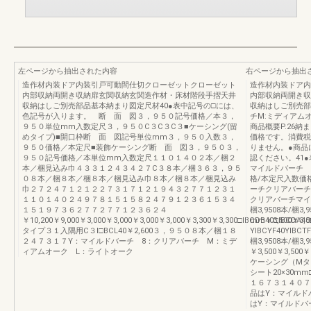
左ページから抽出された内容
右ページから抽出
造作材内装ドア内装引戸可動間仕切クローゼットクローゼット
造作材内装ドア内
内部収納両開き収納扉玄関収納玄関造作材・床材階段手摺天井
内部収納両開き収
収納はしご別売部品基本納まり図定尺材40●表中記号の□には、
収納はしご別売部
色記号が入ります。 断 面 図３，９５０記号価格／本３，
チM:ミディアムオ
９５０単位mm入数定尺３，９５０C３C３C３■ケーシング(留
商品概要P.26納ま
めタイプ)■開口枠断 面 図記号単位mm３，９５０入数３，
価格です。消費税
９５０価格／本定尺■装飾ケーシング断 面 図３，９５０３，
りません。●商品
９５０記号価格／本単位mm入数定尺１１０１４０２本／梱２
認ください。41
本／梱見込み巾４３３１２４３４２７C３８本／梱３６３，９５
マイルドバーチ 
０８本／梱８本／梱８本／梱見込み巾８本／梱８本／梱見込み
格/本定尺入数価
巾２７２４７１２１２２７３１７１２１９４３２７７１２３１
ーチクリアバーチ
１１０１４０２４９７８１５１５８２４７９１２３６１５３４
クリアバーチマイルド
１５１９７３６２７７２７７１２３６２４
梱3,9508本/梱3,
￥10,200￥9,000￥3,000￥3,000￥3,000￥3,000￥3,300￥3,300□IBCDB40□IBCDA40
mm￥3,500￥3,
タイプ３１入隅用C３I□BCL40￥2,600３，９５０８本／梱１８
YIBCYF40YIBCT
２４７３１７Y：マイルドバーチ 8：クリアバーチ M：ミデ
梱3,9508本/梱3,
ィアムオーク L：ライトオーク
￥3,500￥3,500￥
ケーシング（Mタ
シート20×30m
１６７３１４０７
品はY：マイルド
はY：マイルドバ