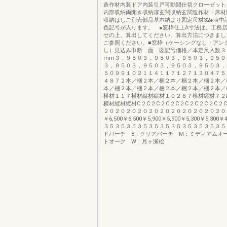
造作材内装ドア内装引戸可動間仕切クローゼット
内部収納両開き収納扉玄関収納玄関造作材・床材
収納はしご別売部品基本納まり図定尺材32●表中
色記号が入ります。 ●窓枠仕上A寸法は、工務
せの上、算出してください。算出方法につきまし
ご参照ください。■窓枠（ケーシングなし・アン
し）見込み巾断 面 図記号価格／本定尺入数３
mm３，９５０３，９５０３，９５０３，９５０
３，９５０３，９５０３，９５０３，９５０３，
５０９９１０２１１４１１７１２７１３０４７５
４８７２本／梱２本／梱２本／梱２本／梱２本／
本／梱２本／梱２本／梱２本／梱２本／梱２本／
横材１１７横材縦材縦材１０２８７横材縦材７２
横材縦材縦材C２C２C２C２C２C２C２C２C２
２０２０２０２０２０２０２０２０２０２０２０
￥6,500￥6,500￥5,900￥5,900￥5,300￥5,300￥4
３５３５３５３５３５３５３５３５３５３５３５
ドバーチ 8：クリアバーチ M：ミディアムオ
トオーク W：月ヶ瀬桧