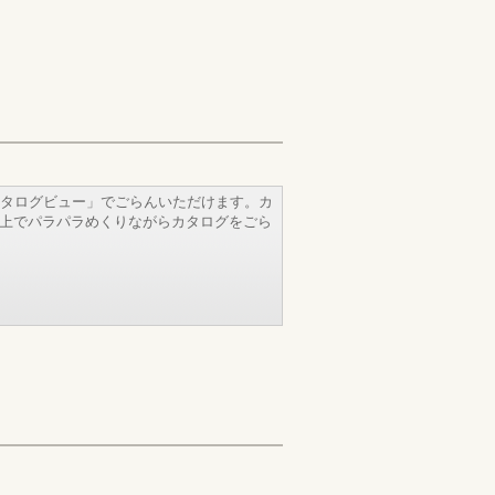
タログビュー」でごらんいただけます。カ
b上でパラパラめくりながらカタログをごら