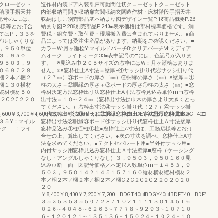
クローゼット
造作材内装ドア内装引戸可動間仕切クローゼットクローゼット
階段手摺天井
内部収納両開き収納扉玄関収納玄関造作材・床材階段手摺天井
記号の□には、
収納はしご別売部品基本納まり図デザイン一覧P.18商品概要P.26
店様等とお打合
納まり図P.286別売部品P.240●表示価格は部材標準価格です。消
てはP．３３を
費税・組立費・取付費・現場搬入費は含まれておりません。●商
グルしゃくりな
品によっては受注生産品があります。納期をご確認ください。■
，９５０単位
カラーW:月ヶ瀬桧Y:マイルドバーチ8:クリアバーチM:ミディア
３，９５０
ムオークL:ライトオーク33●表中記号の□には、色記号が入りま
９５０３，９
す。 ※見込み巾２０５サイズの窓枠にはW：月ヶ瀬桧はありま
０６９７２８
せん。※※窓枠仕上A寸法＝壁厚−④サッシ掛り代④サッシ掛り代
梱２本／梱２
（２７㎜）③ボードの厚さ（㎜）②胴縁の厚さ（㎜）※壁厚＝①
梱１３０横材
柱の太さ＋②胴縁の厚さ＋③ボードの厚さ①柱の太さ（㎜）■窓
縦材横材５０
枠材決定方法窓枠出寸法窓枠仕上A寸法窓枠見込み単位mm窓枠
C２C２C２２０
出寸法＝１０∼２４㎜（窓枠出寸法は巾木の厚さより大きくとっ
てください。）窓枠出寸法④サッシ掛り代（２７）④サッシ掛
,600￥3,700￥4,600￥3,700￥3,200￥3,200□IBDET40□IBDEY40□IBDDT40□IBDCT40□IBDD
り代窓枠出寸法③ボード②胴縁窓枠仕上Ａ寸法壁厚窓枠見込み
３５Y：マイル
窓枠出寸法②胴縁③ボード④サッシ掛り代窓枠仕上Ａ寸法壁厚
ーク L：ライ
窓枠見込み①柱①柱①柱●窓枠仕上A寸法は、工務店様等とお打
合せの上、算出してください。●次の寸法を調べ、窓枠仕上A寸
法を求めてください。●テクトセパレート用●半外付サッシ用●
内付サッシ用窓枠見込み窓枠仕上Ａ寸法壁厚■窓枠（ケーシング
なし・アングルしゃくりなし）３，９５０３，９５０１６０見
込み巾断 面 図記号価格／本定尺入数単位mm１４５３，９
５０３，９５０１４２１４５１５７１６０縦材横材縦材横材２
本／梱２本／梱２本／梱２本／梱C２C２C２C２２０２０２０
２０
￥8,400￥8,400￥7,200￥7,200□IBDGT40□IBDGY40□IBDFT40□IBDFY40
３５３５３５３５５０７２８７１０２１１７１３０１４５１６
０２６∼４０４８∼６２６３∼７７７８∼９２９３∼１０７１０
６∼１２０１２１∼１３５１３６∼１５０２４∼１０２４∼１０