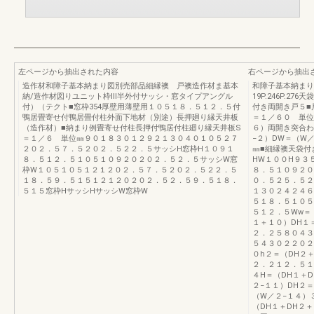
左ページから抽出された内容
右ページから抽出
造作材和障子基本納まり図別売部品細縁襖 戸襖造作材ま基本
和障子基本納まり
納/造作材図りユニット枠Ⅲ半外付サッシ・窓タイプアングル
19P.246P.
付）（テクト■窓枠354厚壁用薄壁用１０５１８．５１２．５付
付き両開き戸５■
鴨居畳寄せ付鴨居畳付柱外面下地材（別途）長押廻り縁天井板
＝１／６０ 単位
（造作材）■納まり例畳寄せ付柱長押付鴨居付柱廻り縁天井板S
６）両開き突合わ
＝１／６ 単位㎜９０１８３０１２９２１３０４０１０５２７
−２）DW＝（W
２０２．５７．５２０２．５２２．５サッシH窓枠H１０９１
㎜■細縁襖天袋付
８．５１２．５１０５１０９２０２０２．５２．５サッシW窓
HW１００H９３
枠W１０５１０５１２１２０２．５７．５２０２．５２２．５
８．５１０９２０
１８．５９．５１５１２１２０２０２．５２．５９．５１８．
０．５２５．５２
５１５窓枠HサッシHサッシW窓枠W
１３０２４２４６
５１８．５１０５
５１２．５Ww＝
１＋１０）DH１
２．２５８０４３
５４３０２２０２
０h２＝（DH２
２．２１２．５１
４H＝（DH１＋D
２−１１）DH２
（W／２−１４）
（DH１＋DH２