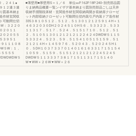
２，２４１●
■薄壁用■厚壁用S＝１／６ 単位㎜P.162P.18P.240−別売部品図
９１２連３連
りま納商品概要一覧ンイザデ基本納まり図別売部品ごしは天井
り図基本納ま
収納手摺階段床材・玄関造作材玄関収納両開き収納扉クローゼ
造作材玄関収
ット内部収納クローゼット可動間仕切内装引戸内装ドア造作材
ト可動間仕切
335３８１０５１２．５１２．５１３０１２１２５９１４H＋１
●W：３２２０
４６３２０３０DH２０２４５１０H５６．５３３２３．５３３
０２０１１
１１３１７．５１７．５２４．５１５１７１０．５１２．５１
２０２０５５
２．５１０５１３０１２１２１２１２２４２４DWDW５１１５
５３９５１
５３３２４．５２３．５９．５１５４１０５１５１５９．５１
０９１１１０８
２１２１４H＋１４５９７６．５２０４３．５２０２４５H１
DW５W：１，
０．５DH１０３７３３７０１４０１６１６３３１７１５１５４
４５５５５
１０５９．５１５９．５１５１２１２１２１２２４５２４５
DWDWDW５
DWDW５１１３３３７３８１７１５１１３１７１５１４０
W▼WW＋２６W▼WW＋２６