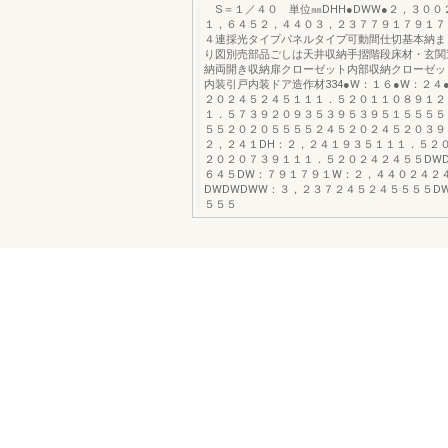
S＝１／４０ 単位㎜DHH●DWW●２，３００
１，６４５２，４４０３，２３７７９１７９１７
４連採光タイプパネルタイプ可動間仕切基本納ま
り図別売部品ごしは天井収納手摺階段床材・玄関
納両開き収納扉クローゼット内部収納クローゼッ
内装引戸内装ドア造作材334●W：１６●W：２４
２０２４５２４５１１１．５２０１１０８９１２
１．５７３９２０９３５３９５３９５１５５５５
５５２０２０５５５５２４５２０２４５２０３９
２，２４１DH：２，２４１９３５１１１．５２
２０２０７３９１１１．５２０２４２４５５DW
６４５DW：７９１７９１W：２，４４０２４２
DWDWDWW：３，２３７２４５２４５５５５DW
５５５