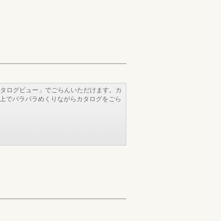
タログビュー」でごらんいただけます。カ
b上でパラパラめくりながらカタログをごら