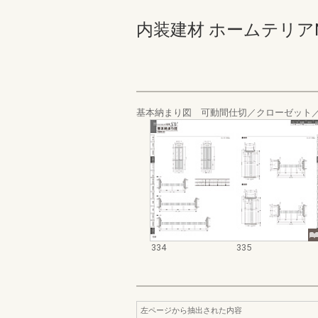
内装建材 ホームテリアNEW S
基本納まり図 可動間仕切／クローゼット
334
335
左ページから抽出された内容