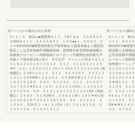
左ページから抽出された内容
右ページから抽出
S＝１／６ 単位㎜■薄壁用８１２．５B７８２．５５８６５５
S＝１／６ 単位
６ABA８１１１，６４３５８５１，１９０●●１，９６６２，０
１１１，６４３５
４０WDHHDW■厚壁用内装引戸基本納まり図基本納まり図別売
WDWDHH■薄壁非
部品ごしは天井収納手摺階段床材・玄関造作材玄関収納両開き
部品図りま納商品
収納扉クローゼット内部収納クローゼット可動間仕切内装引戸
は天井収納手摺階
内装ドア造作材328上吊り 片引き戸 ケーシング付き５８１１
ローゼット内部収
０１９２２３０１９１０５１２．５１２．５１３０１２１２５
造作材ケーシング
▼H（１０）１２３０３０１３H＋１３H３３１３１３２４A（有
０１３０１０５０
効開口）２４B１０５１２．５１２．５１３０６５．５２２１２
５３０８２３０３
１２１１４６DWW＋２６２４４．５５▼W５W３０７２２５１
３０１０１０２４
１９３１６３８９．５４４．５１２３２．５１２．５１４０７
４▼W５３５．５
３３７３０５▼H１２（１０）１３３０３０HH＋１３３３１５
５１０９．５１５
１５１０５９．５９．５１２１５４１２１３１３２４BA（有効
５．５１２（１０
開口）２４８０．５１９DW４．５４６１１W＋２６５▼W５W
H４８１７５９７
２４３６６１６７３０３７３８１６９．５９．５１２３２．５
５１５６５．５１
１５５９．５DH５２（８）５２DH（８）１６１６１５９．５
DW▼W５２４１
１０５１５９．５１５４１２１２
９２．５７５０．