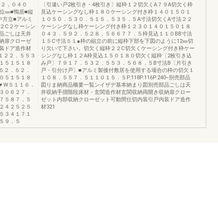
８２，０４０
〔引違い戸2枚引き・4枚引き〕縦枠１２切欠くA７９A切欠く枠
位㎜■鴨居■縦
見込ケーシングなし枠１８０ケーシング付き枠１４０１５０１
中方立■アルミ
１０５０．５３０．５１５．５３５．５A寸法切欠くA寸法２２
C２C２ケーシン
ケーシングなし枠ケーシング付き枠１２３０１４０１５０１８
品ごしは天井
０４３．５９２．５２８．５６６７７．５枠見込１１０BB寸法
納扉クローゼ
１５C寸法５１●枠の組立の前に縦枠下部を下図のように12㎜切
装ドア造作材
り欠いて下さい。切欠く縦枠２２C切欠くケーシング付き枠ケー
５１２２．５５３
シングなし枠１２A枠見込１５０１８０切欠く縦枠〔2枚引き込
１５１５１８
み戸〕７９１７．５３２．５５３．５６８．５B寸法B〔片引き
５２．５２．
戸・引分け戸〕■アルミ製後付敷居を使用する場合の枠の切欠１
０５１５１８
１０８．５５７．５１１０１５．５P.118P.116P.240−別売部品
▼W５１１６．
図りま納商品概要一覧ンイザデ基本納まり図別売部品ごしは天
３０６２７．
井収納手摺階段床材・玄関造作材玄関収納両開き収納扉クロー
７５８７．５
ゼット内部収納クローゼット可動間仕切内装引戸内装ドア造作
２４２５２５
材321
５３４１７１
５９．５