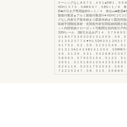
ケーシングなし８６７２，４９１●DW１，９９
HDH１５７５．５AW８６７．５BS＝１／６ 単
枠■片引き戸専用縦枠S＝１／４ 単位㎜■敷居■
製後付敷居▲アルミ製後付敷居H▼HDHC２C２
グなし内装引戸基本納まり図基本納まり図別売部
収納手摺階段床材・玄関造作材玄関収納両開き収
ット内部収納クローゼット可動間仕切内装引戸内
320Vレール 2枚引き込み戸１４．５７９８９
０１８０７５３９３０６１３１０５９．５９．５
０１３５２３７７４▼H１５DH３０１２H３１７
５１７５２．５２．５９．５１５１５４９．５１
０１３１３A２４２４B２４１３０４．５DWW５
５９．５１３９．５３１．５４２６８３０３９７
５８９６３．５７９５５１５４．５１２２．５１
３６５１．５１５１８０１０５４２３３３６３３
６２４１１６．５２５１７５３０３３．５６９．
７２２２５２４７．５８．５１５．５６８８９．