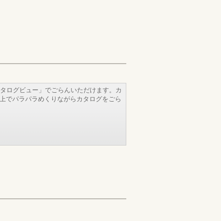
タログビュー」でごらんいただけます。カ
b上でパラパラめくりながらカタログをごら