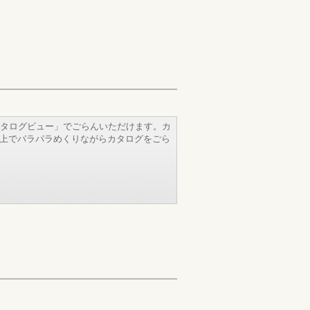
タログビュー」でごらんいただけます。カ
b上でパラパラめくりながらカタログをごら