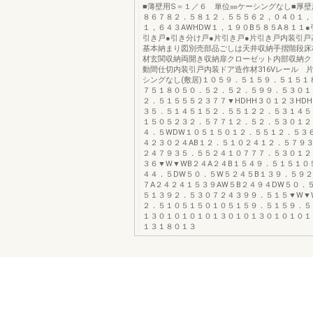
■薄壁用S＝１／６ 単位㎜ケーシングなし■厚壁
８６７８２．５８１２．５５５６２，０４０１，９
１，６４３AWHDW１，１９０B５８５A８１１●
引き戸●引き分け戸●片引き戸●片引き戸内装引戸
基本納まり図別売部品ごしは天井収納手摺階段床
材玄関収納両開き収納扉クローゼット内部収納ク
動間仕切内装引戸内装ドア造作材316Vレール 
シングなし(敷居)１０５９．５１５９．５１５１
７５１８０５０．５２．５２．５９９．５３０１
２．５１５５５２３７７▼HDHH３０１２３HD
３５．５１４５１５２．５５１２２．５３１４５
１５０５２３２．５７７１２．５２．５３０１２
４．５WDW１０５１５０１２．５５１２．５３
４２３０２４AB１２．５１０２４１２．５７９３
２４７９３５．５５２４１０７７７．５３０１２
３６▼W▼WB２４A２４B１５４９．５１５１０
４４．５DW５０．５W５２４５B１３９．５９
７A２４２４１５３９AW５B２４９４DW５０．
５１３９２．５３０７２４３９９．５１５▼W▼
２．５１０５１５０１０５１５９．５１５９．５
１３０１０１０１０１３０１０１３０１０１０１
１３１８０１３