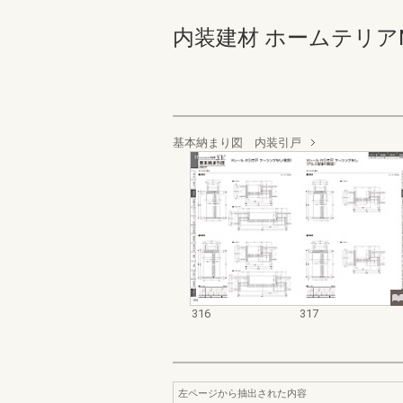
内装建材 ホームテリアNEW S
基本納まり図 内装引戸
316
317
左ページから抽出された内容