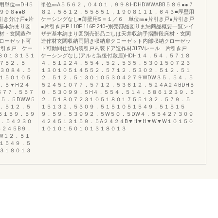
用単位㎜DH５
単位㎜A５５６２，０４０１，９９８HDHDWWABB５８６●●７
９８●●B
８２．５８１２．５５８５１，１９０８１１１，６４３■厚壁用
引き分け戸●片
ケーシングなし■薄壁用S＝１／６ 単位㎜●片引き戸●片引き戸
基本納まり図
●片引き戸P.118P.116P.240−別売部品図りま納商品概要一覧ンイ
材・玄関造作
ザデ基本納まり図別売部品ごしは天井収納手摺階段床材・玄関
ローゼット可
造作材玄関収納両開き収納扉クローゼット内部収納クローゼッ
片引き戸 ケー
ト可動間仕切内装引戸内装ドア造作材317Vレール 片引き戸
８０１３１３１
ケーシングなし(アルミ製後付敷居)HDH１４．５４．５７１８
７５２．５
４．５１２２４．５５４．５２．５３５．５３０１５０７２３
H３０８４．５
１３０１０５１４５５２．５７１２．５３０２．５１２．５１
１５０１０５
２．５１２．５１３０１０５３０４２７９WDW３５．５４．５
．５▼H２４
５２４５１０７７．５７１２．５３６１２．５２４A２４BDH５
６７７．５５７
０．５３０９９．５H４．５５４．５１４．５８６１２３９．５
５．５DWW５
２．５１８０７２３１０５１８０１７５５１３２．５７９．５
．５１２．５
１５１３２．５３０９．５１５１０５１５４９．５１５１５
５１５９．５９
９．５９．５３９９２．５W５０．５DW４．５５４２７３０９
２．５４２３０
４２４５１３１５９．５A２４２４B▼H▼H▼W▼W１０１５０
５２４５B９．
１０１０１５０１０１３１８０１３
W１２．５１
１５４９．５
３１８０１３