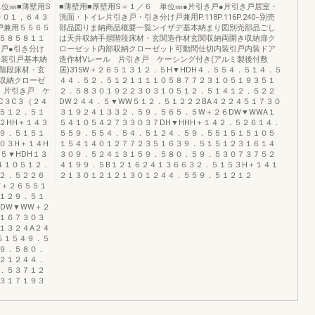
位㎜■薄壁用S
■薄壁用■厚壁用S＝１／６ 単位㎜●片引き戸●片引き戸居室・
１９０１，６４３
洗面・トイレ片引き戸・引き分け戸兼用P.118P.116P.240−別売
戸兼用５５６５
部品図りま納商品概要一覧ンイザデ基本納まり図別売部品ごし
５８５８１１
は天井収納手摺階段床材・玄関造作材玄関収納両開き収納扉ク
戸●引き分け
ローゼット内部収納クローゼット可動間仕切内装引戸内装ドア
内装引戸基本納
造作材Vレール 片引き戸 ケーシング付き(アルミ製後付敷
階段床材・玄
居)315W＋２６５１３１２．５H▼HDH４．５５４．５１４．５
収納クローゼ
４４．５２．５１２１１１１０５８７７２３１０５１９３５１
 片引き戸 ケ
２．５８３０１９２２３０３１０５１２．５１４１２．５２２
C３C３（２４
DW２４４．５▼WW５１２．５１２２２BA４２２４５１７３０
５１２．５１
３１９２４１３３２．５９．５６５．５W＋２６DW▼WWA１
２HH＋１４３
５４１０５４２７３３０３７DH▼HHH＋１４２．５２６１４．
９．５１５１
５５９．５５４．５４．５１２４．５９．５５１５１５１０５
０３H＋１４H
１５４１４０１２７７２３５１６３９．５１５１２３１６１４
５▼HDH１３
３０９．５２４１３１５９．５８０．５９．５３０７３７５２
４１０５１２．
４１９９．５B１２１６２４１３６６３２．５１５３H＋１４１
２．５２２６
２１３０１２１２１３０１２４４．５５９．５１２１２
W＋２６５５１
１２９．５１
DW▼WW＋２
１６７３０３
１３２４A２４
５１５４９．５
９．５８０．
２１２４４．
．５３７１２
３１７１９３