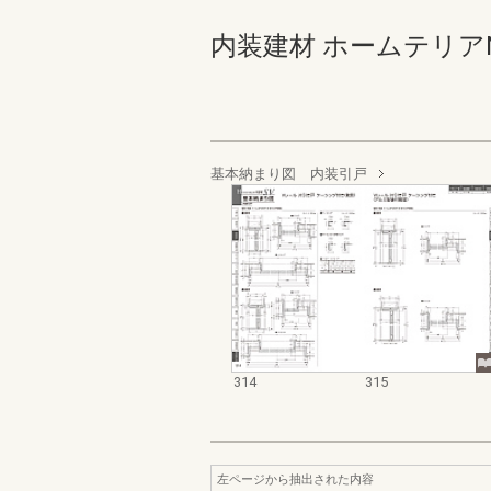
内装建材 ホームテリアNEW S
基本納まり図 内装引戸
314
315
左ページから抽出された内容