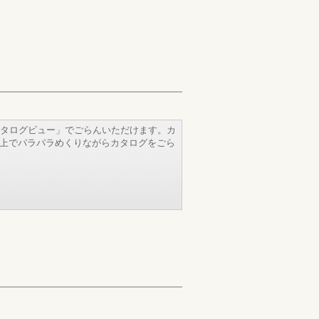
タログビュー」でごらんいただけます。カ
b上でパラパラめくりながらカタログをごら