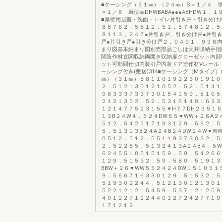
■ケーシング（３１㎜）（２４㎜）S＝１／４ 単
＝１／６ 単位㎜DHWBABA●●●ABHDW１，
■厚壁用居室・洗面・トイレ片引き戸・引き分け
８６７８２．５８１２．５１，５７４８１２．５
８１１３，２４７●片引き戸、引き分け戸●片引き
戸●片引き戸●引き分け戸２，０４０１，９９８
まり図基本納まり図別売部品ごしは天井収納手摺
関造作材玄関収納両開き収納扉クローゼット内部
ット可動間仕切内装引戸内装ドア造作材Vレール
ーシング付き(敷居)314■ケーシング（Mタイプ）
㎜）（３１㎜）５８１１０１９２２３０１９１０
２．５１２１３０１２１０５２．５２．５１４１
０８３３３７３３７３０１５４１５９．５１０５
２１２１３５２．５２．５３１６１４０１６３３
１２１４７７５２３１５５▼H７７DH２３５１５
１３B２４W４．５２４DW５５▼WW＋２６A２
５１２．５４２５１７１９３１２９．５３２．５
５．５１３１３B２４A２４B２４DW２４W▼W
０５１２．５１２．５５１１９３７３０３２．５
２．５２２６５．５１３２４１３A２４B４．５W
６２４５５１０５１５１５９．５９．５４２６６
１２９．５１５３２．５９．５８０．５１９１３
BBW＋２６▼WW５５２４２４DW１５１０５１
９．５６６７１６３３０１２９．５１５３２．５
５１９３０２２４４．５１２１３０１２１３０１
５２２１２１２１５４５９．５３７１２１２５９
４０１２２７１２２４４０１２７２４２７７１９
１７１２１２