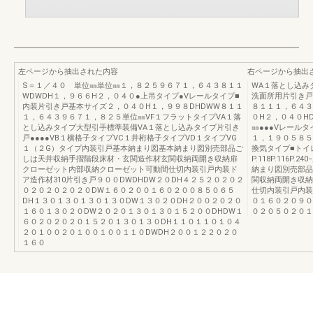
左ページから抽出された内容
右ページから抽出
S＝１／４０ 単位㎜単位㎜１，８２５９６７１，６４３８１１
WA１落とし込み
WDWDH１，９６６H２，０４０●上吊タイプ●Vレールタイプ■
洗面所用片引き戸
内装片引き戸基本サイズ２，０４０H１，９９８DHDWW８１１
８１１１，６４３
１，６４３９６７１，８２５単位㎜VF１フラットタイプVA１落
０H２，０４０H
とし込みタイプ大型引手標準装備VA１落とし込みタイプ片引き
㎜●●●Vレール
戸●●●●VB１横格子タイプVC１井桁格子タイプVD１タイプVG
１，１９０５８５
１（２G）タイプ内装引戸基本納まり図基本納まり図別売部品ご
換気タイプ■トイ
しは天井収納手摺階段床材・玄関造作材玄関収納両開き収納扉
P.118P.116
クローゼット内部収納クローゼット可動間仕切内装引戸内装ド
納まり図別売部品
ア造作材310片引き戸９００DWDHDW２０DH４２５２０２０２
関収納両開き収納
０２０２０２０２０DW１６０２００１６０２００８５０６５
仕切内装引戸内装
DH１３０１３０１３０１３０DW１３０２０DH２００２０２０
０１６０２０９０
１６０１３０２０DW２０２０１３０１３０１５２００DHDW１
０２０５０２０１
６０２０２０２０１５２０１３０１３０DH１１０１１０１０４
２０１００２０１００１００１１０DWDH２００１２２０２０
１６０