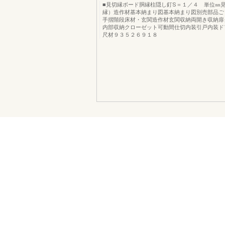
■見切縁ボード胴縁柱隠し釘S＝１／４ 単位㎜
縁）造作材基本納まり図基本納まり図別売部品ご
手摺階段床材・玄関造作材玄関収納両開き収納扉
内部収納クローゼット可動間仕切内装引戸内装ドア
尺材９３５２６９１８