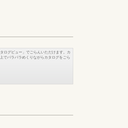
タログビュー」でごらんいただけます。カ
b上でパラパラめくりながらカタログをごら