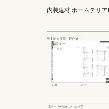
内装建材 ホームテリアNEW S
基本納まり図 造作材
296
297
左ページから抽出された内容