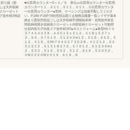
見切り縁（額
■出窓用カウンターS＝１／６ 単位㎜出窓用カウンター出窓用
しは天井収納
カウンター１１．５１１．５１１．５１１．５出窓用カウンタ
クローゼット
ー出窓用カウンター●窓枠、ケーシングは別途手配してくださ
造作材296定
い。P.240−P.26P.18別売部品図りま納商品概要一覧ンイザデ基本
納まり図別売部品ごしは天井収納手摺階段床材・玄関造作材玄
関収納両開き収納扉クローゼット内部収納クローゼット可動間
仕切内装引戸内装ドア造作材297●ポストフォーム●角型Hh７０
２７４５４０３８．４３０１５１２１２．５１８１５２７１
２．５５．５７０１２．５１２４０w１２．５１６．５５２．５
１２．５１６．５Hh７０４５２７３０３８．４１２１２．５３
０１５１２．５１５１８２７５．５７０１２．５１２３０w１
２．５５２．５１６．５５２．５１２．５１６．５２０５２．
５W２０２０W２０１９．６１９．６