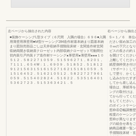
左ページから抽出された内容
右ページから抽出
■装飾ケーシングL型タイプ（６尺間 入隅の場合）６９６■入隅
S＝１／６ 単位
用薄壁用厚壁用■M型ケーシング284造作材基本納まり図基本納
ださい留め加工の
まり図別売部品ごしは天井収納手摺階段床材・玄関造作材玄関
０㎜の下穴となり
収納両開き収納扉クローゼット内部収納クローゼット可動間仕
ビスの長さの約１
切内装引戸内装ドア造作材ケーシング●厚壁用●薄壁用●●●１０
を開けてください
５１２．５８２２７１０５９．５１５９６２７１，８２０１，
上離してください
７１１１，６５４W：１，６９０９．５１８５２．５１８１２
紙壁側枠突き付け
９１２１５６３１５１６１５２７１６２１５１８１０５９．５
（サポート）して
１５１６４５２．５１６２１０５１２．５８２２７２７９６１
しで塗り、かくし
０５９．５１５４０２８２４．５１６２２．５３５１６４０１
し込みがかたすぎ
５３６２７２３．５１５３６３４２１．５
してから差し込ん
場合は、厚紙等を
ングの取付けは、
てから行ってくだ
をしてください。
のポイントケーシ
窓枠④②幅調整壁
程度のケーシング
窓枠が異なります
グの組合せ表をご参
納商品概要一覧ン
手摺階段床材・玄