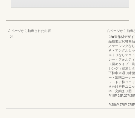
左ページから抽出された内容
右ページから抽出
24
25■造作材デザ
品概要定尺材商品
／ケーシングなし
き・アングルしゃ
ゃくりなしテクト
レー・フォルティ
（留めタイプ・装
シング（縦通しタ
下枠巾木廻り縁腰
ー・出隅コーナー
ットドア枠ユニッ
き分け戸枠ユニッ
本 文納まり図
P.18P.26P.27P.28
ーー
P.286P.278P.278P