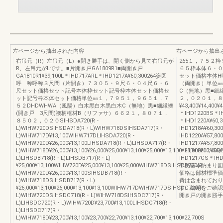
左ページから抽出された内容
右ページから抽出
右吊元（R）左吊元（L）●開き勝手は、開く側から見て右吊元が
265１，７５２
R、左吊元がLです。■片開き戸GA1809R1■両開き戸
６５枠本体６・０
GA1810R1¥39,100L＊IHD717ARL＊IHD1217A¥60,300264姿図
セット価格本体H
呼 称呼称３尺間（片開き）７３０５・９尺６・０４尺６・６
（両開き）単位㎜
尺セット価格セット記号本体枠セット記号枠本体セット価格セ
C（無地）黒■細縁
ット記号枠本体セット価格単位㎜１，７９５１，９６５１，７
２，０２０１，８
５２DHDWHWA（風陽）白木黒白木黒白木C（無地）黒■細縁襖
¥43,400¥14,400
(開き戸 3尺間)襖柄框材B（リファサ）６６２１，８０７１，
＊IHD1220BS＊IH
８５０２，０２０SIHSDA720(R・
＊IHD1220A¥60,
L)WIHW720DSIHSDA718(R・L)WIHW718DSIHSDA717(R・
IHD1218A¥60,30
L)WIHW717D¥13,100WIHW717DLIHSDA720(R・
IHD1220A¥57,80
L)WIHW720D¥26,000¥13,100LIHSDA718(R・L)LIHSDA717(R・
IHD1217A¥57,80
L)WIHW718D¥26,000¥13,100¥26,000¥25,000¥13,100¥25,000¥13,100¥25,000¥13,
＊IHD1220C¥56,2
L)LIHSDB718(R・L)LIHSDB717(R・L)
IHD1217CS＊
¥25,000¥13,100WIHW720D¥25,000¥13,100¥25,000WIHW718DSIHSDB720(R・
部品基本納まり図
L)WIHW720D¥26,000¥13,100SIHSDB718(R・
価格は部材標準価
L)WIHW718DSIHSDB717(R・L)
費は含まれており
¥26,000¥13,100¥26,000¥13,100¥13,100WIHW717DWIHW717DSIHSDC720(R・
す。納期をご確認
L)WIHW720DSIHSDC718(R・L)WIHW718DSIHSDC717(R・
開き戸の開き勝手はR勝
L)LIHSDC720(R・L)WIHW720D¥23,700¥13,100LIHSDC718(R・
L)LIHSDC717(R・
L)WIHW718D¥23,700¥13,100¥23,700¥22,700¥13,100¥22,700¥13,100¥22,700S