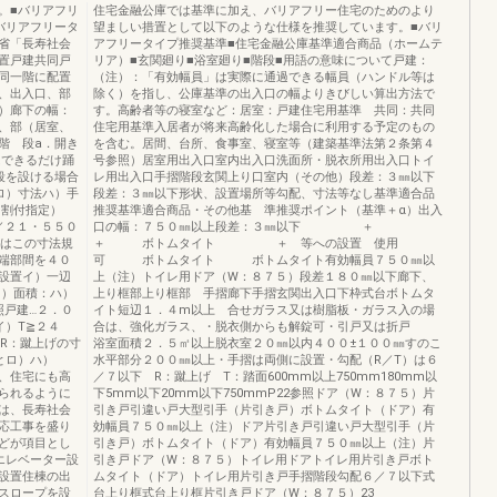
。■バリアフリ
住宅金融公庫では基準に加え、バリアフリー住宅のためのより
バリアフリータ
望ましい措置として以下のような仕様を推奨しています。■バリ
省「長寿社会
アフリータイプ推奨基準■住宅金融公庫基準適合商品（ホームテ
置戸建共同戸
リア）■玄関廻り■浴室廻り■階段■用語の意味について戸建：
同一階に配置
（注）：「有効幅員」は実際に通過できる幅員（ハンドル等は
、出入口、部
除く）を指し、公庫基準の出入口の幅よりきびしい算出方法で
）廊下の幅：
す。高齢者等の寝室など：居室：戸建住宅用基準 共同：共同
、部（居室、
住宅用基準入居者が将来高齢化した場合に利用する予定のもの
階 段a．開き
を含む。居間、台所、食事室、寝室等（建築基準法第２条第４
はできるだけ踊
号参照）居室用出入口室内出入口洗面所・脱衣所用出入口トイ
段を設ける場合
レ用出入口手摺階段玄関上り口室内（その他）段差：３㎜以下
ロ）寸法ハ）手
段差：３㎜以下形状、設置場所等勾配、寸法等なし基準適合品
（割付指定）
推奨基準適合商品・その他基 準推奨ポイント（基準＋α）出入
／２１・５５０
口の幅：７５０㎜以上段差：３㎜以下 ＋
分はこの寸法規
＋ ボトムタイト ＋ 等への設置 使用
端部間を４０
可 ボトムタイト ボトムタイト有効幅員７５０㎜以
設置イ）一辺
上（注）トイレ用ドア（W：８７５）段差１８０㎜以下廊下、
ロ）面積：ハ）
上り框部上り框部 手摺廊下手摺玄関出入口下枠式台ボトムタ
照戸建…２．０
イト短辺１．４m以上 合せガラス又は樹脂板・ガラス入の場
イ）T≧２４
合は、強化ガラス、・脱衣側からも解錠可・引戸又は折戸
 R：蹴上げの寸
浴室面積２．５㎡以上脱衣室２０㎜以内４００±１００㎜すのこ
ることロ）ハ）
水平部分２００㎜以上・手摺は両側に設置・勾配（R／T）は６
、住宅にも高
／７以下 R：蹴上げ T：踏面600mm以上750mm180mm以
られるように
下5mm以下20mm以下750mmP22参照ドア（W：８７５）片
は、長寿社会
引き戸引違い戸大型引手（片引き戸）ボトムタイト（ドア）有
応工事を盛り
効幅員７５０㎜以上（注）ドア片引き戸引違い戸大型引手（片
どが項目とし
引き戸）ボトムタイト（ドア）有効幅員７５０㎜以上（注）片
エレベーター設
引き戸ドア（W：８７５）トイレ用ドアトイレ用片引き戸ボト
設置住棟の出
ムタイト（ドア）トイレ用片引き戸手摺階段勾配６／７以下式
スロープを設
台上り框式台上り框片引き戸ドア（W：８７５）23