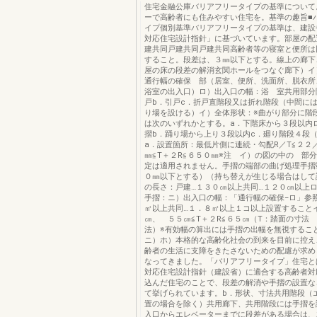
住宅金融公庫バリアフリータイプの基準について
ーで高齢者にも住みやすい住宅を。基準の趣旨■
イプ個別基準バリアフリータイプの基準は、建設
対応住宅設計指針」に基づいています。部屋の配
建共同戸建共同戸建共同高齢者等の寝室と便所は
すること。段差は、３㎜以下とする。線上の廊下
屋の床の段差の解消玄関ホールをつなぐ廊下）イ
通行幅の確保 部（居室、便所、洗面所、脱衣所
浴室の出入口）ロ）出入口の幅：浴 室共用部分
戸b．引戸c．折戸直階段又は折れ階段（中間に
り場を設ける）イ）全体形状：※曲がり部分に階
は次のいずれかとする。a．下階床から３段以内
摺b．踊り場から上り３段以内c．廻り階段４段
a．設置箇所：最低片側に連続・勾配R／T≦２２
㎜≦T＋２R≦６５０㎜※注 イ）の図の中の 部
定は適用されません。手摺の端部の曲げ処理手摺
０㎜以下とする）（持ち替えが生じる場合はして
の長さ：戸建…１３０㎝以上共同…１２０㎝以上
手摺：ニ）出入口の幅：「通行幅の確保−ロ」参
㎡以上共同…１．８㎡以上１コ以上設置すること
㎝、 ５５㎝≦T＋２R≦６５㎝（T：踏面の寸法
法）※有効幅の算出には手摺の出幅を無視す
ニ）ホ）本格的な高齢化社会の到来を目前に控え
齢者の生活に支障をきたさないための配慮が求め
なってきました。「バリアフリータイプ」住宅と
対応住宅設計指針（建設省）に適合する高齢者対
込んだ住宅のことで、段差の解消や手摺の設置な
て挙げられています。b．形状、寸法共用階段（
置の場合を除く）共用廊下、共用階段には手摺を
入口からエレベーターまでに段差がある場合は、