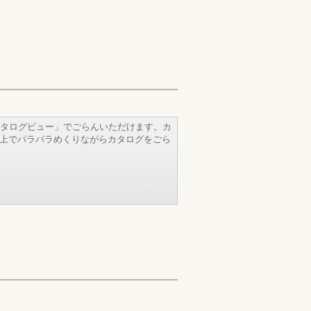
タログビュー」でごらんいただけます。カ
b上でパラパラめくりながらカタログをごら