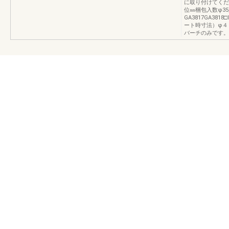
に取り付けてくだ
位㎜梱包入数φ35
GA3817GA3818□
ート時寸法）φ４
バーチのみです。