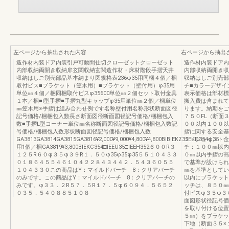
左ページから抽出された内容
右ページから抽出
造作材内装ドア内装引戸可動間仕切クローゼットクローゼット
造作材内装ドア内
内部収納両開き収納扉玄関収納玄関造作材・床材階段手摺天井
内部収納両開き収
収納はしご別売部品基本納まり図規格表236φ35用同梱４個／梱
収納はしご別売部
取付ビス■ブラケット（笠木用）■ブラケット（壁付用）φ35用
チ■カラーデザイン
単位㎜４個／梱同梱取付ビスφ35600単位㎜２個セット取付金具
表示価格は部材標
１本／梱■I型手摺■手摺丸型キャップφ35用単位㎜２個／梱単位
搬入費は含まれて
㎜笠木用※手摺は組み合わせ例です名称壁付用名称形状断面図径
ります。納期をご
記号価格/梱梱包入数長さ断面図径断面図径記号価格/梱梱包入
７５０FL（断面
数■手摺L型コーナー単位㎜名称断面図径記号価格/梱梱包入数記
００以内１００以
号価格/梱梱包入数形状断面図径記号価格/梱梱包入数
摺に関する安全基
GA3813GA3814GA3815GA3816¥2,000¥9,000¥4,800¥4,800BIBIEKZ35EKD354φ35
２．ジョイント金
用1個／梱GA3819¥3,800BIEKC354□IEEU35□IEEH352６００R３
チ：１００㎜以内
１２５R６０φ３５φ３９R１．５０φ35φ35φ35５５１０４３３
０㎜以内手摺の高
０１８６４５５４６１０４２２８４３４４２．５４３６０５５
で基準が設けられ
１０４３３０この商品はY：マイルドバーチ 8：クリアバーチ
㎜を基準としてい
のみです。この商品はY：マイルドバーチ 8：クリアバーチの
以内にブラケット
みです。φ３３．２R５７．５R１７．５φ６０９４．５６５２
ッチは、８５０㎜
０３５．５４０８８５１０８
付ビスφ３５φ３
面図形状径記号価
を取り付ける位置
５㎜）をブラケッ
下地（断面３５×