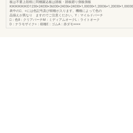
板は不要上段框に同梱蹴込板は踏板・踏板廻り側板側板
KIKIKIKIKIKID1230×24030×36030×24036×24030×1,00030×1,20036×1,20030×1,000
表中の□、○には色記号及び樹種が入ります。機種によって色の
品揃えが異なり ますのでご注意ください。Y：マイルドバーチ
□：色8：クリアバーチM：ミディアムオークL：ライトオーク
D：ナラモザイク○：樹種E：ゴムA：赤ダモ××××