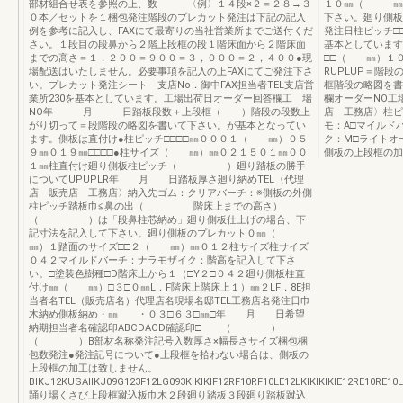
部材組合せ表を参照の上、数 〈例〉１４段×２＝２８→３
１０㎜（ ㎜）
０本／セットを１梱包発注階段のプレカット発注は下記の記入
下さい。廻り側板
例を参考に記入し、FAXにて最寄りの当社営業所までご送付くだ
発注日柱ピッチ□
さい。１段目の段鼻から２階上段框の段１階床面から２階床面
基本としています
までの高さ＝１，２００＝９００＝３，０００＝２，４００●現
□□（ ㎜）１
場配送はいたしません。必要事項を記入の上FAXにてご発注下さ
RUPLUP＝階
い。プレカット発注シート 支店No．御中FAX担当者TEL支店営
框階段の略図
業所230を基本としています。工場出荷日オーダー回答欄工 場
欄オーダーNO工
NO年 月 日踏板段数＋上段框（ ）階段の段数上
店 工務店〉柱ピ
がり切って＝段階段の略図を書いて下さい。が基本となってい
モ：A□マイルド
ます。側板は直付け●柱ピッチ□□□□㎜０００１（ ㎜）０５
ク：M□ライトオ
９㎜０１９㎜□□□□●柱サイズ（ ㎜）㎜０２１５０１㎜００
側板の上段框の加
１㎜柱直付け廻り側板柱ピッチ（ ）廻り踏板の勝手
についてUPUPLR年 月 日踏板厚さ廻り納めTEL〈代理
店 販売店 工務店〉納入先ゴム：クリアバーチ：※側板の外側
柱ピッチ踏板巾≦鼻の出（ 階床上までの高さ）
（ ）は「段鼻柱芯納め」廻り側板仕上げの場合、下
記寸法を記入して下さい。廻り側板のプレカット０㎜（
㎜）１踏面のサイズ□□２（ ㎜）㎜０１２柱サイズ柱サイズ
０４２マイルドバーチ：ナラモザイク：階高を記入して下さ
い。□塗装色樹種□D階床上から１（□Y２□０４２廻り側板柱直
付け㎜（ ㎜）□３□０㎜L．F階床上階床上１）㎜２LF．8E担
当者名TEL（販売店名）代理店名現場名邸TEL工務店名発注日巾
木納め側板納め・㎜ ・０３□６３□㎜□年 月 日希望
納期担当者名確認印ABCDACD確認印□ （ ）
（ ）B部材名称発注記号入数厚さ×幅長さサイズ梱包梱
包数発注●発注記号について●上段框を拾わない場合は、側板の
上段框の加工は致しません。
BIKJ12KUSAIIKJ09G123F12LG093KIKIKIF12RF10RF10LE12LKIKIKIKIE12RE10RE10LKI
踊り場くさび上段框蹴込板巾木２段廻り踏板３段廻り踏板蹴込