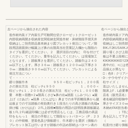
左ページから抽出された内容
右ページから抽出
造作材内装ドア内装引戸可動間仕切クローゼットクローゼット
造作材内装ドア内
内部収納両開き収納扉玄関収納玄関造作材・床材階段手摺天井
内部収納両開き収
収納はしご別売部品基本納まり図プレカット発注について／階
収納はしご別売部
段用語踏面掛け幅蹴上げ鼻の出階高当社営業記入欄から階段の
BIKJ12KUSAIIKJ0
タイプを選択してください。２ 選択項目の□内に 印を付けて
踊り場くさび上段
ください。てください。量等を記入してください。は現場加工
板は不要上段框に
となります。）踏板厚さを選択してください。踏板巾は２４０
KIKIKIKIKIKID12
㎜以下とします。厚さ３６㎜：踏板長さ１２００㎜以下厚さ３
表中の□、○には
０㎜：踏板長さ９００㎜以下してください。プレカットによる
品揃えが異なり 
発注方法につい
□：色8：クリア
て・・・・・・・・・・・・・・・・・・・・・・・・・・・・・・・・・・
D：ナラモザイ
廻り側板巾木 ９５０＜柱ピッチ≦１，２００長
柱サイズ（ ）
さの算出方法 柱ピッチ≦９５０ １，０００＜
送はいたしません
柱ピッチ≦１，２００長さの算出方法 柱ピッチ≦１，０００数
階床上F．L必要
量 本数＝段数×２●階高くさび●鼻の出●踏面（ふみづら）●蹴
店名（販売店名）
上げ（けあげ）●段鼻（だんばな）鼻までの水平距離段鼻から蹴
者名確認印邸御中
込板までの寸法踏板の有効奥行き１段当たりの高さ踏板の先端●
厚さサイズ３０
掛け幅（かけはば）２FL上段框■階段の用語の説明段鼻踏板蹴込
木納めFAX担
板１FL２FL確認印欄には必ず代理店もしくは、工務店様の承認
（ ）TE
印をもらっ１ 発注の手順として階段セットパターン（P．２３
高を記入して下さ
０）の中樹種、塗装色及び側板廻り、巾木廻りを選択（側板の
（ ㎜）□３
プレカット加工は行いますが踏板の巾詰め部材はパターン表の
柱直付け廻り側