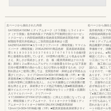
左ページから抽出された内容
右ページから抽出
GA1502GA1503M:ミディアムオーク（ナラ突板）L:ライトオー
造作材内装ドア内
ク（ナラ突板）造作材内装ドア内装引戸可動間仕切クローゼッ
内部収納両開き収
トクローゼット内部収納両開き収納扉玄関収納玄関造作材・床
収納はしご別売部
材階段手摺天井収納はしご別売部品基本納まり図
チM:ミディアムオ
GA2901GA3001R1■カラー8:クリアバーチ（樺桜突板）Y:マイル
商品概要P.218納
ドバーチ（樺桜突板）218GA2901R1商品色材 質表面材表面処
準価格です。消費
理１８１８３０３５３０３７６６１２７６７６７５５５合板Ⅱ塗
おりません。●商
料と接着剤を使用しています。UV塗料の使用により色あせを押
確認ください。乾
さえ、美しさが長続きします。合 板（暖房用床材はクロス合
り工法について３
板）床材１２㎜厚ホルムアルデヒドの放散量を0.5ｍｇ/以下直射
度） 施工前には
日光や暖房機等の熱から生じるひび割れを保護するため、ひび
認の上、施工して
割れ防止※ご使用に際しては、玄関造作材・床材は必ず同色をお
りますので、一枚
選びください。タイプ12mm12×303×18186枚/梱（1坪）■一般
あります。フロア
床規格表■ひび割れ防止■耐候性■抗菌仕様■低ホルマリン仕様■
り工法について３
仕様UV塗料に抗菌剤を混入し、カビや大腸菌などの病原菌の繁
で、店舗等の土足
殖を押さえます。床材厚さサイズ色記号梱包入数■断面図価格／
必ず検品を行って
梱マイルドバーチクリアバーチ樺桜UVセラミック塗装＋抗菌剤
したら、必ず施工
入りマイルドバーチ、クリアバーチ
て●施工前のご注
￥17,0008IFA12TYIFA12T(Fc0相当）に抑えた仕様になっていま
上がりや床鳴り防
す。樺桜突板ミディアムオーク、ライトオークナラ突板ミディ
チで打ち込みして
アムオークライトオークMIFA12NLIFA12N暖房用床材
恐れがあります。
12mm12×303×18186枚/梱（1坪）■暖房床規格表床材厚さサイ
ートや段ボール等