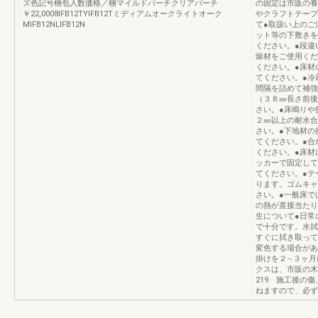
ズ色記号梱包入数価格／梱マイルドバーチクリアバーチ
の固定は市販の養
￥22,0008IFB12TYIFB12Tミディアムオークライトオーク
やクラフトテープ
MIFB12NLIFB12N
て●取扱い上のご
ット等の下敷きを
ください。●段違
燥材をご使用くだ
ください。●床材
てください。●冷
間隔を詰めて補強
（３８㎜長さ前後
さい。●床鳴りや
２㎜以上の耐水合
さい。●下地材の
てください。●合
ください。●床材
ッカーで固定して
てください。●テ
ります。ゴムキャ
さい。●一般床で
の熱が直接当たり
生について●日常
で十分です。水拭
すぐに拭き取って
変色する場合があ
掛けを２∼３ヶ月
クスは、市販の木
219 施工後の
ねますので、必ず