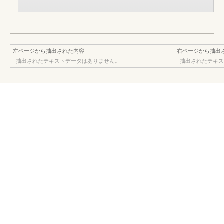
左ページから抽出された内容
右ページから抽出
抽出されたテキストデータはありません。
抽出されたテキス