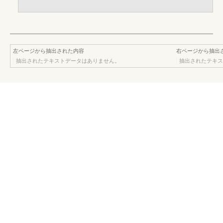
左ページから抽出された内容
右ページから抽出
抽出されたテキストデータはありません。
抽出されたテキス