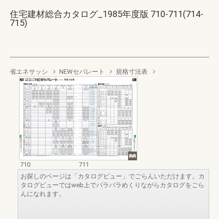
住宅建材総合カタログ_1985年度版 710-711(714-
715)
省エネサッシ
NEWセパレート
規格寸法表
710
711
お探しのページは「カタログビュー」でごらんいただけます。カ
タログビューではweb上でパラパラめくりながらカタログをごら
んになれます。