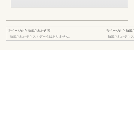
左ページから抽出された内容
右ページから抽出
抽出されたテキストデータはありません。
抽出されたテキス