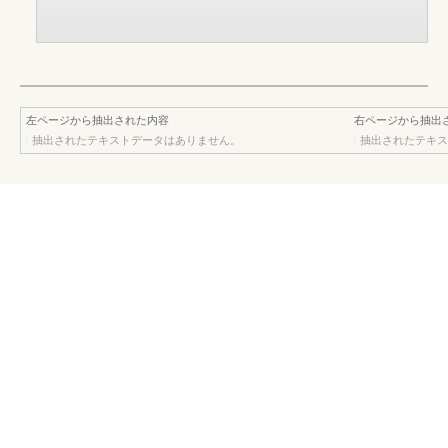
左ページから抽出された内容
右ページから抽出
抽出されたテキストデータはありません。
抽出されたテキス