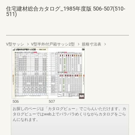
住宅建材総合カタログ_1985年度版 506-507(510-
511)
V型サッシ
V型半外付戸箱サッシ2型
規格寸法表
506
507
お探しのページは「カタログビュー」でごらんいただけます。カ
タログビューではweb上でパラパラめくりながらカタログをごら
んになれます。