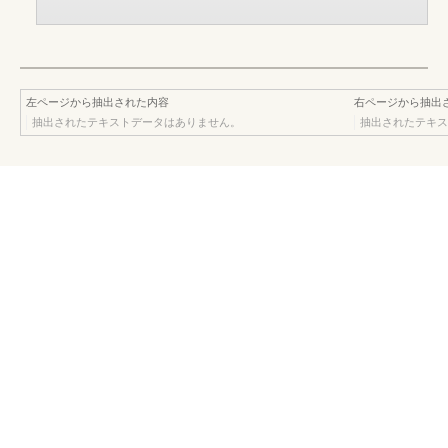
左ページから抽出された内容
右ページから抽出
抽出されたテキストデータはありません。
抽出されたテキス