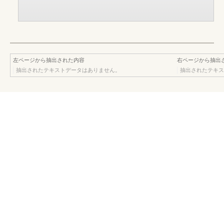
左ページから抽出された内容
右ページから抽出
抽出されたテキストデータはありません。
抽出されたテキス