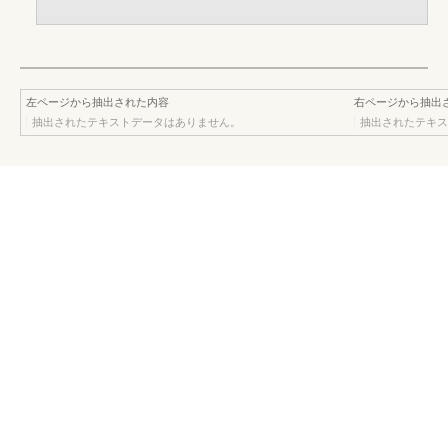
左ページから抽出された内容
右ページから抽出
抽出されたテキストデータはありません。
抽出されたテキス