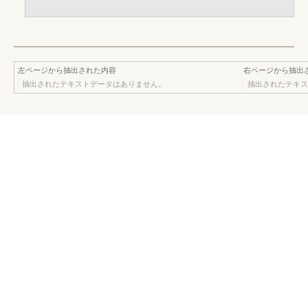
左ページから抽出された内容
右ページから抽出
抽出されたテキストデータはありません。
抽出されたテキス