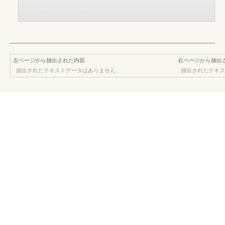
左ページから抽出された内容
右ページから抽出
抽出されたテキストデータはありません。
抽出されたテキス