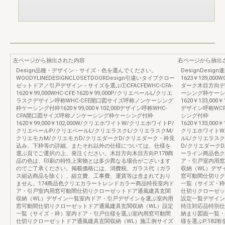
左ページから抽出された内容
右ページから抽出
Design品種・デザイン・サイズ・色を選んでください。
DesignDesign
WOODYLINEDESIGNCLOSETDOORDesign引違いタイプクロー
1623￥139,000
ゼットドア／引戸デザイン・サイズを選ぶ①CFACFEWHC-CFA-
ダーク木目方向デ
1620￥99,000WHC-CFE-1620￥99,000P/クリエペールL/クリエ
ーシング枠ケーシ
ラスクデザイン呼称WHC-CFE開口図サイズ呼称ノンケーシング
1620￥133,000￥1
枠ケーシング付枠1620￥99,000￥102,000デザイン呼称WHC-
デザイン呼称WC
CFA開口図サイズ呼称ノンケーシング枠ケーシング付枠
シング付枠
1620￥99,000￥102,000W/クリエホワイトW/クリエホワイトP/
1620￥133,000￥1
クリエペールP/クリエペールL/クリエラスクL/クリエラスクM/
クリエホワイトW
クリエモカM/クリエモカD/クリエダークD/クリエダーク・枠見
ルL/クリエラス
込み、下枠等の詳細、またそれ以外の仕様については、仕様を
D/クリエダーク
選ぶ頁でご選択の上、発注ください。木目方向木目方向P.178商
ーライン商品色ク
品の色は、印刷の特性上実物とは多少異なる場合がございます
ア・引戸室内用窓
のでご了承ください。掲載価格には、消費税、ガラス代（ガラ
収納（WL）デザ
ス組込商品を除く）、組立費、工事費、運賃等は含まれており
窓可動間仕切りク
ません。174商品色クリエカラートレンドカラー商品特長室内ド
一覧（サイズ・枠
ア・引戸室内用窓可動間仕切りクローゼットドア通風建具玄関
仕切りクローゼッ
収納（WL）デザイン一覧室内ドア・引戸デザインを選ぶ室内用
設定一覧デザインラ
窓可動間仕切りクローゼットドア通風建具玄関収納（WL）設定
特注対応品特別仕
一覧（サイズ・枠）室内ドア・引戸仕様を選ぶ室内用窓可動間
納まり図面一覧・納
仕切りクローゼットドア通風建具玄関収納（WL）施工例サイズ
様を選ぶP.182有償