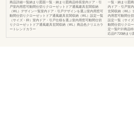
商品詳細一覧納まり図面一覧・納まり図商品特長室内ドア・引
一覧・納まり図商
戸室内用窓可動間仕切りクローゼットドア通風建具玄関収納
内ドア・引戸室内
（WL）デザイン一覧室内ドア・引戸デザインを選ぶ室内用窓可
玄関収納（WL）
動間仕切りクローゼットドア通風建具玄関収納（WL）設定一覧
内用窓可動間仕切
（サイズ・枠）室内ドア・引戸仕様を選ぶ室内用窓可動間仕切
設定一覧（サイズ
りクローゼットドア通風建具玄関収納（WL）商品色クリエカラ
動間仕切りクロー
ートレンドカラー
定一覧P.51商品特
応品P.720納まり図