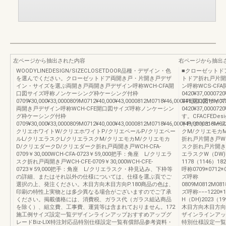
左ページから抽出された内容
右ページから抽出
WOODYLINEDESIGN/SIZECLOSETDOOR品種・デザイン・色
■クローゼットド
を選んでください。クローゼットドア両開き戸・片開き戸デザ
トドア折れ戸片開
イン・サイズを選ぶ両開き戸両開き戸デザイン呼称WCH-CFA開
ン呼称WCS-C
口図サイズ呼称ノンケーシング枠ケーシング付枠
0420¥37,000
0709¥30,000¥33,0000809M0712¥40,000¥43,0000812M0718¥46,000¥49,0000818M072
CFE開口図サイ
両開き戸デザイン呼称WCH-CFE開口図サイズ呼称ノンケーシン
0420¥37,000
グ枠ケーシング付枠
す。CFACFEDe
0709¥30,000¥33,0000809M0712¥40,000¥43,0000812M0718¥46,000¥49,0000818M07
トP/クリエペール
クリエホワイトW/クリエホワイトP/クリエペールP/クリエペー
クM/クリエモカ
ルL/クリエラスクL/クリエラスクM/クリエモカM/クリエモカ
折れ戸片開き戸WCS
D/クリエダークD/クリエダーク折れ戸両開き戸WCH-CFA-
スク折れ戸片開き戸W
0709￥30,000WCH-CFA-0723￥59,000把手：角座 L/クリエラ
エラスクW（DW)73
スク折れ戸両開き戸WCH-CFE-0709￥30,000WCH-CFE-
1178（1146）18
0723￥59,000把手：角座 L/クリエラスク・枠見込み、下枠等
呼称0709※0712※
の詳細、またはそれ以外の仕様については、仕様を選ぶ頁でご
ズ呼称
選択の上、発注ください。木目方向木目方向P.180商品の色は、
0809M0812M08
印刷の特性上実物とは多少異なる場合がございますのでご了承
ズ呼称−−−1220※1
ください。掲載価格には、消費税、ガラス代（ガラス組込商品
H（DH)2023（1
を除く）、組立費、工事費、運賃等は含まれておりません。172
木目方向木目方向
施工例サイズ設定一覧デザインラインアップおすすめアップグ
ザインラインアップ
レードBiz-LIX特注対応品特別仕様設定一覧有償部品参考資料・
特別仕様設定一覧