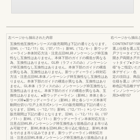
左ページから抽出された内容
右ページから抽出
互換性他互換性※シリーズの販売期間は下記の通りとなります。
CONTENTSP.1
旧WL（∼’12／11）GL（’07／11∼）新WL（’12／6∼）新ウッデ
選ぶ仕様を選ぶ互
ィーライン本体対応方法・注意点旧WL枠ノンケーシング枠互換
戸フリータイプピ
性なし互換性はありません。本体下部のガイドの構造が異なる
開き戸両開き戸片
為、互換性はありません。GL枠（ラフィスのみ）ノンケーシン
ットタイプ●クロ
グ枠互換性なし互換性はありません。本体下部のガイドの構造
様”をご指定いた
が異なる為、互換性はありません。新ウッディーライン枠対応
体デザイン・色 
方法・注意点旧WL本体ノンケーシング枠互換性なし互換性はあ
定の項目は、商品
りません。本体下部のガイドの構造が異なる為、互換性はあり
仕様を選ぶ（P.17
ません。GL本体（ラフィスのみ）ノンケーシング枠互換性なし
称色記号品種デザ
互換性はありません。本体下部のガイドの構造が異なる為、互
インノンケーシン
換性はありません。●新ウッディーライン（新WL）本体と各シ
用2×4用157
リーズ枠●新ウッディーライン（新WL）枠と各シリーズ本体可
動間仕切り/引戸上吊方式※シリーズの販売期間は下記の通りと
なります。旧WL（∼’12／11）新WL（’12／11∼）※シリーズの
販売期間は下記の通りとなります。旧WL（∼’12／11）GL（’07
／11∼）新WL（’12／11∼）新ウッディーライン本体対応方法・
注意点旧WL枠ノンケーシング枠互換性あり規格品のまま吊り込
み可能です。新WL本体を旧WL枠に吊り込む場合は、新WL本体
をそのまま吊り込みできます。新ウッディーライン枠対応方
法・注意点旧WL本体ノンケーシング枠互換性あり規格品のまま