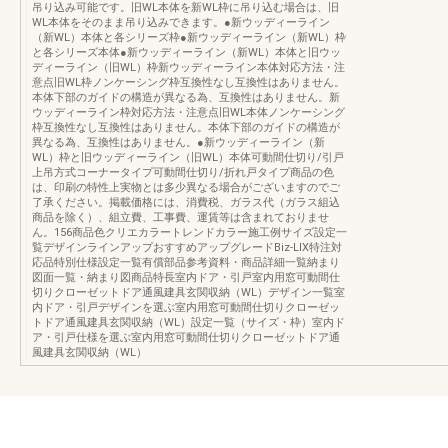
吊り込み可能です。旧WL本体を新WL枠に吊り込む場合は、旧
WL本体をそのまま吊り込みできます。●新ウッディーライン
（新WL）本体と各シリーズ枠●新ウッディーライン（新WL）枠
と各シリーズ本体●新ウッディーライン（新WL）本体と旧ウッ
ディーライン（旧WL）枠新ウッディーライン本体対応方法・注
意点旧WL枠ノンケーシング枠互換性なし互換性はありません。
本体下部のガイドの構造が異なる為、互換性はありません。新
ウッディーライン枠対応方法・注意点旧WL本体ノンケーシング
枠互換性なし互換性はありません。本体下部のガイドの構造が
異なる為、互換性はありません。●新ウッディーライン（新
WL）枠と旧ウッディーライン（旧WL）本体可動間仕切り/引戸
上吊方式コーナータイプ可動間仕切り/折れ戸タイプ商品の色
は、印刷の特性上実物とは多少異なる場合がございますのでご
了承ください。掲載価格には、消費税、ガラス代（ガラス組込
商品を除く）、組立費、工事費、運賃等は含まれておりませ
ん。156商品色クリエカラートレンドカラー施工例サイズ設定一
覧デザインラインアップおすすめアップグレードBiz-LIX特注対
応品特別仕様設定一覧有償部品参考資料・商品詳細一覧納まり
図面一覧・納まり図商品特長室内ドア・引戸室内用窓可動間仕
切りクローゼットドア通風建具玄関収納（WL）デザイン一覧室
内ドア・引戸デザインを選ぶ室内用窓可動間仕切りクローゼッ
トドア通風建具玄関収納（WL）設定一覧（サイズ・枠）室内ド
ア・引戸仕様を選ぶ室内用窓可動間仕切りクローゼットドア通
風建具玄関収納（WL）