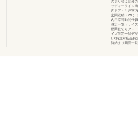
の切り替え部分の
ッディーライン商
内ドア・引戸室内
玄関収納（WL）
内用窓可動間仕切
設定一覧（サイズ
動間仕切りクロー
イズ設定一覧デザ
LIX特注対応品
覧納まり図面一覧