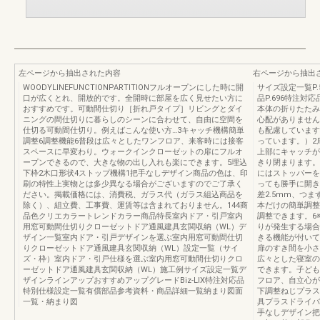
左ページから抽出された内容
右ページから抽出
WOODYLINEFUNCTIONPARTITIONフルオープンにした時に開
サイズ設定一覧P.
口が広くとれ、開放的です。全開時に部屋を広く見せたい方に
品P.696特注対応
おすすめです。可動間仕切り［折れ戸タイプ］リビングとダイ
本体の折りたたみ
ニングの間仕切りに暮らしのシーンに合わせて、自由に空間を
心配がありません
仕切る可動間仕切り。例えばこんな使い方…3キャッチ機構簡単
も配慮しています
調整6調整機能6普段は広々としたワンフロア、来客時には接客
っています。）2
スペースに早変わり。ウォークインクローゼットの扉にフルオ
上部にキャッチが
ープンできるので、大きな物の出し入れも楽にできます。5埋込
きり閉まります。
下枠2木口形状4ストップ機構1把手なしデザイン商品の色は、印
にはストッパーを
刷の特性上実物とは多少異なる場合がございますのでご了承く
っても勝手に開き
ださい。掲載価格には、消費税、ガラス代（ガラス組込商品を
差2.5mm、つ
除く）、組立費、工事費、運賃等は含まれておりません。144商
本だけの簡単調整
品色クリエカラートレンドカラー商品特長室内ドア・引戸室内
調整できます。6
用窓可動間仕切りクローゼットドア通風建具玄関収納（WL）デ
りが発生する場合
ザイン一覧室内ドア・引戸デザインを選ぶ室内用窓可動間仕切
きる機能が付いて
りクローゼットドア通風建具玄関収納（WL）設定一覧（サイ
扉のすき間を小さ
ズ・枠）室内ドア・引戸仕様を選ぶ室内用窓可動間仕切りクロ
広々とした寝室の
ーゼットドア通風建具玄関収納（WL）施工例サイズ設定一覧デ
できます。子ども
ザインラインアップおすすめアップグレードBiz-LIX特注対応品
フロア、自立心が
特別仕様設定一覧有償部品参考資料・商品詳細一覧納まり図面
下調整ねじプラス
一覧・納まり図
具プラスドライバ
手なしデザイン把