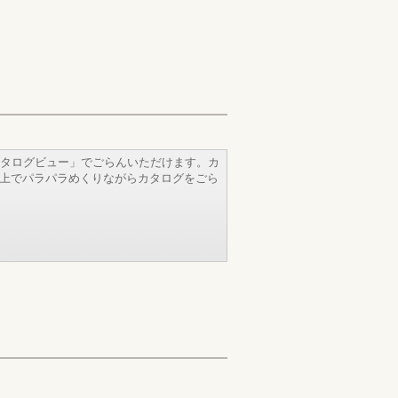
タログビュー」でごらんいただけます。カ
b上でパラパラめくりながらカタログをごら