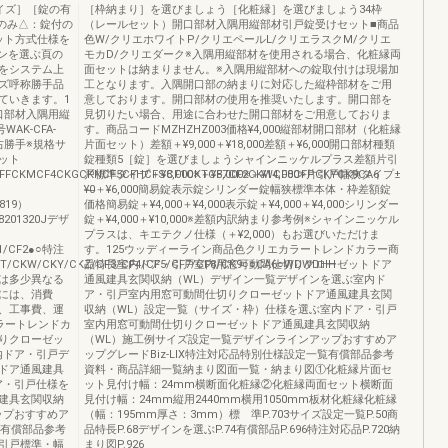
R［サイズ］［錠の有
［枠納まり］を選びましょう［化粧縁］を選びましょう34枠
のみ△：錠付の
（レールセット）開口部材入隅用縦部材引戸錠受けセット■商品
ット方式仕様を
色W/クリエホワイトP/クリエペールL/クリエラスクM/クリエ
ンを選ぶ頁の
モカD/クリエダーク※入隅用縦部材を使用される場合、化粧縁両
をシステム上
面セットは納まりません。※入隅用縦部材への錠取付けは現場加
ズ呼称勝手品
工となります。入隅開口部の納まりに対応した縦枠部材をご用
ていきます。1
意しております。開口部材の使用を推奨いたします。開口部を
口部材入隅用縦
見切りたい場合、用途に合わせた開口部材をご用意しておりま
AK-CFA-
す。商品コードMZHZHZ003価格¥4,000縦部材開口部材（化粧縁
手右勝手※規格サ
片面セット）差額＋¥9,000＋¥18,000差額＋¥6,000開口部材種類
ット
錠種類5［錠］を選びましょうシャインニッケルプラス差額片引
FFCKMCF4CKGCKNCF5CFHCFSCF1CKTCF7CF2CKWCF8CFPCKYCK9CA6
戸標準タイプ＋¥8,000※＋¥8,000※＋¥14,000※片引戸幅狭タイプ±
）
¥0̶＋¥6,000簡易錠表示錠シリンダー錠幅狭標準本体・枠差額錠
819）
価格簡易錠＋¥4,000＋¥4,000表示錠＋¥4,000＋¥4,000シリンダー
8201320Jデザ
錠＋¥4,000＋¥10,000※差額内訳納まり参考例※シャインニッケル
プラスは、キエテクノ仕様（＋¥2,000）もお選びいただけま
F1/CF2●○特注
す。125ウッディーライン商品色クリエカラートレンドカラー商
T/CKW/CKY/CKZ/CF3/CF4/CF5/CF7/CF8/CK9○○CA6○WDWDHH
品特長室内ドア・引戸室内用窓可動間仕切りクローゼットドア
は多少異なる
通風建具玄関収納（WL）デザイン一覧デザインを選ぶ室内ド
には、消費
ア・引戸室内用窓可動間仕切りクローゼットドア通風建具玄関
、工事費、運
収納（WL）設定一覧（サイズ・枠）仕様を選ぶ室内ドア・引戸
ラートレンドカ
室内用窓可動間仕切りクローゼットドア通風建具玄関収納
りクローゼッ
（WL）施工例サイズ設定一覧デザインラインアップおすすめア
内ドア・引戸デ
ップグレードBiz-LIX特注対応品特別仕様設定一覧有償部品参考
ドア通風建具
資料・商品詳細一覧納まり図面一覧・納まり図①化粧縁片面セ
ア・引戸仕様を
ット見付け幅：24mm横断面化粧縁②化粧縁両面セット横断面
建具玄関収納
見付け幅：24mm縦用2440mm横用1050mm板材化粧縁化粧縁
ップおすすめア
（幅：195mm厚さ：3mm）標 準P.703サイズ設定一覧P.50商
覧有償部品参考
品特長P.68デザインを選ぶP.74有償部品P.696特注対応品P.720納
引戸標準・幅
まり図P.926