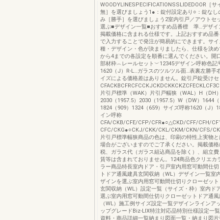
WOODYLINESPECIFICATIONSSLIDEDOO
無］を選びましょう1●：錠付設定あり○：錠なし
み［勝手］を選びましょう2室内引戸／アウトセ
選ぶ■デザイン一覧■おすすめ品番標 準…デザイ
掲載価格に含まれる仕様です。上記おすすめ品番
で入力することで発注が簡易的にできます。サイ
種・デザイン・色が決まりましたら、仕様を決め
から4までの各設定を順番に選んでください。開
部材枠︵レールセット︶12345デザイン呼称色記号W
1620（J）R-L…ガラスのツルツル面…表裏左勝
イズによる価格差はありません。錠引戸錠受けセ
CFACKBCFRCFCCKJCKDCKKCKZCFECKLCF3C
片引戸標準（WAK）片引戸幅狭（WAL）H（DH
2030（1957.5）2030（1957.5）W（DW）1644（
1824（909）1324（659）サイズ呼称1620（J）1
イン呼称
CFA/CKB/CFE/CFP/CFR●○△CKD/CFF/CFH/C
CFC/CKG●○CKJ/CKK/CKL/CKM/CKN/CFS/CK
片引戸標準幅狭商品の色は、印刷の特性上実物と
場合がございますのでご了承ください。掲載価格
税、ガラス代（ガラス組込商品を除く）、組立費
賃等は含まれておりません。124商品色クリエカ
ラー商品特長室内ドア・引戸室内用窓可動間仕切
トドア通風建具玄関収納（WL）デザイン一覧室
ザインを選ぶ室内用窓可動間仕切りクローゼット
玄関収納（WL）設定一覧（サイズ・枠）室内ド
選ぶ室内用窓可動間仕切りクローゼットドア通風
（WL）施工例サイズ設定一覧デザインラインア
ップグレードBiz-LIX特注対応品特別仕様設定一
資料・商品詳細一覧納まり図面一覧・納まり図片