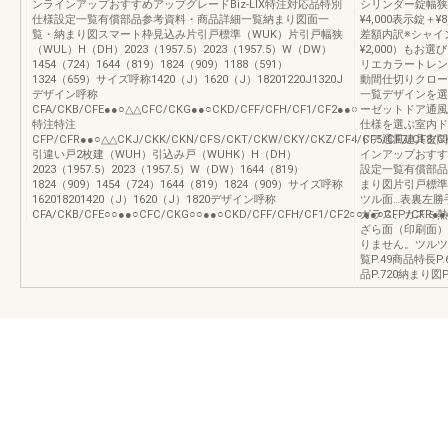
ンラインアップおすすめアップグレードBiz-LIX特注対応品特別
シリンダー錠幅狭
仕様設定一覧有償部品参考資料・商品詳細一覧納まり図面一
¥4,000表示錠＋¥8
覧・納まり図スマート枠見込み片引戸標準（WUK）片引戸幅狭
差額内訳※シャイ
（WUL）H（DH）2023（1957.5）2023（1957.5）W（DW）
¥2,000）もお
1454（724）1644（819）1824（909）1188（591）
リエカラートレン
1324（659）サイズ呼称1420（J）1620（J）18201220J1320J
動間仕切りクロー
デザイン呼称
一覧デザインを選
CFA/CKB/CFE●●○△△CFC/CKG●●○CKD/CFF/CFH/CF1/CF2●●○
ーゼットドア通風
特注特注
仕様を選ぶ室内ド
CFP/CFR●●○△△CKJ/CKK/CKN/CFS/CKT/CKW/CKY/CKZ/CF4/CF5/CF7/CF8/
ドア通風建具玄関
引違い戸2枚建（WUH）引込み戸（WUHK）H（DH）
インアップおすすめ
2023（1957.5）2023（1957.5）W（DW）1644（819）
設定一覧有償部品
1824（909）1454（724）1644（819）1824（909）サイズ呼称
まり図片引戸標準
162018201420（J）1620（J）1820デザイン呼称
ツル面…表裏左勝
CFA/CKB/CFE○○●●○CFC/CKG○○●●○CKD/CFF/CFH/CF1/CF2○○●●○CFP/CFR●
ガラス、カスミ熱
ざら面（印刷面）
りません。ツル
覧P.49商品特長P
品P.720納まり図P.