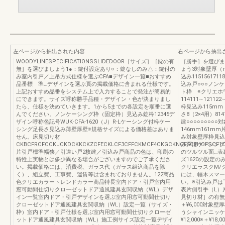
左ページから抽出された内容
右ページから抽出
WOODYLINESPECIFICATIONSSLIDEDOOR［サイズ］［錠の有
［勝手］を選びま
無］を選びましょう1●：錠付設定あり○：錠なしのみ△：錠付の
ょう3対象壁厚（mm）
み室内引戸／上吊方式仕様を選ぶCFA■デザイン一覧■おすすめ
込み11515617
品番標 準…デザインを選ぶ頁の掲載価格に含まれる仕様です。
込み戸○○○ノン
上記おすすめ品番をシステム上で入力することで発注が簡易的
ト枠 ※クリエホ
にできます。サイズ呼称勝手品種・デザイン・色が決まりまし
114111∼121122
たら、仕様を決めていきます。1から5までの各設定を順番に選
枠見込み115m
んでください。ノンケーシング枠（固定枠）見込み錠枠12345デ
さ8（2×4用）81
ザイン呼称色記号WUK-CFA-1620（J）R-Lケーシング付枠ケー
建○○○○○○○○○
シング足長さ見込み薄壁厚壁※規格サイズによる価格差はありま
146mm161
せん。床見切り材
み対象壁厚枠見込
CKBCFRCFCCKJCKDCKKCKZCFECKLCF3CFFCKMCF4CKGCKNCF5CFHCFSCF1
み戸はケーシング
片引戸標準幅狭／引違い戸2枚建／引込み戸商品の色は、印刷の
のツルツル面…表裏★
特性上実物とは多少異なる場合がございますのでご了承くださ
ズ1620の設定の
い。掲載価格には、消費税、ガラス代（ガラス組込商品を除
クリエラスクM/
く）、組立費、工事費、運賃等は含まれておりません。122商品
には、幅木スマー
色クリエカラートレンドカラー商品特長室内ドア・引戸室内用
い。※引込み戸は
窓可動間仕切りクローゼットドア通風建具玄関収納（WL）デザ
表片側引手（L）
イン一覧室内ドア・引戸デザインを選ぶ室内用窓可動間仕切り
見切り材］の有無
クローゼットドア通風建具玄関収納（WL）設定一覧（サイズ・
＋¥6,000対象
枠）室内ドア・引戸仕様を選ぶ室内用窓可動間仕切りクローゼ
うシャインニッケル
ットドア通風建具玄関収納（WL）施工例サイズ設定一覧デザイ
¥12,000※＋¥1