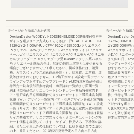
左ページから抽出された内容
右ページから抽出
DesignDesignWOODYLINEDESIGNSLIDEDOOR機能付引戸デ
DesignDesignD
ザインを選ぶリニア方式らくらくさぽー戸CFACFPWHUJ-CFA-
□￥267,000WHUJ
1920-□￥241,000WHUJ-CFP-1920-□￥255,000L/クリエラスク
□￥255,000
P/クリエペールW/クリエホワイトW/クリエホワイトP/クリエ
W/クリエホワイ
ペールL/クリエラスクL/クリエラスクM/クリエモカM/クリエモ
カD/クリエダー
カD/クリエダークD/クリエダーク受104mmアクリル系パネル
まで約10日。4
P/クリエペール商品の色は、印刷の特性上実物とは多少異なる
ウッディーライン
場合がございますのでご了承ください。掲載価格には、消費
おすすめアップグレ
税、ガラス代（ガラス組込商品を除く）、組立費、工事費、運
償部品参考資料・
賃等は含まれておりません。112施工例サイズ設定一覧デザイン
色クリエカラート
ラインアップおすすめアップグレードBiz-LIX特注対応品特別仕
窓可動間仕切りク
様設定一覧有償部品参考資料・商品詳細一覧納まり図面一覧・
イン一覧デザイン
納まり図商品色クリエカラートレンドカラー商品特長室内ド
クローゼットドア
ア・引戸室内用窓可動間仕切りクローゼットドア通風建具玄関
枠）仕様を選ぶ室
収納（WL）デザイン一覧室内ドア・引戸デザインを選ぶ室内用
ットドア通風建具
窓可動間仕切りクローゼットドア通風建具玄関収納（WL）設定
P.72仕様を選ぶ・
一覧（サイズ・枠）室内ドア・引戸仕様を選ぶ室内用窓可動間
り図P.930木
仕切りクローゼットドア通風建具玄関収納（WL）・価格は規格
ョンも取り揃えて
サイズ共通です。リニア方式らくらくさぽー戸はケーシング枠
特木目方向木目方
セット価格を表記しています。サイズ、枠見込み、下枠等の詳
細、またはそれ以外の仕様については、仕様を選ぶ頁でご選択
の上、発注ください。2013年2月発売予定木目方向木目方向