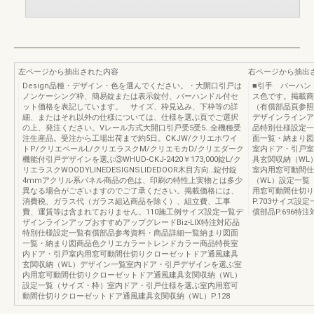
左ページから抽出された内容
右ページから抽出
Design品種・デザイン・色を選んでください。・大開口引戸は
■引手 バーハン
ノンケーシング枠、簡易錠または表示錠付、バーハンドル付セ
ス色です。掲載商
ット価格を表記しています。 サイズ、枠見込み、下枠等の詳
（有償部品頁参照
細、またはそれ以外の仕様については、仕様を選ぶ頁でご選択
デザインラインアッ
の上、発注ください。Vレール方式大開口引戸受5受5…全機種受
品特別仕様設定一
注生産品。受注から工場出荷まで約5日。CKJW/クリエホワイ
面一覧・納まり図
トP/クリエペールL/クリエラスクM/クリエモカD/クリエダーク
室内ドア・引戸室
機能付引戸デザインを選ぶ③WHUD-CKJ-2420￥173,000錠L/ク
具玄関収納（WL
リエラスクWOODYLINEDESIGNSLIDEDOOR木目方向…錠付錠
室内用窓可動間仕
4mmアクリル系パネル商品の色は、印刷の特性上実物とは多少
（WL）設定一覧
異なる場合がございますのでご了承ください。掲載価格には、
用窓可動間仕切り
消費税、ガラス代（ガラス組込商品を除く）、組立費、工事
P.703サイズ設定
費、運賃等は含まれておりません。110施工例サイズ設定一覧デ
償部品P.696特注対
ザインラインアップおすすめアップグレードBiz-LIX特注対応品
特別仕様設定一覧有償部品参考資料・商品詳細一覧納まり図面
一覧・納まり図商品色クリエカラートレンドカラー商品特長室
内ドア・引戸室内用窓可動間仕切りクローゼットドア通風建具
玄関収納（WL）デザイン一覧室内ドア・引戸デザインを選ぶ室
内用窓可動間仕切りクローゼットドア通風建具玄関収納（WL）
設定一覧（サイズ・枠）室内ドア・引戸仕様を選ぶ室内用窓可
動間仕切りクローゼットドア通風建具玄関収納（WL）P.128