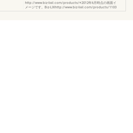
http://www.biz-lixil.com/products/※2012年6月時点の画面イ
メージです。Biz-LIXhttp://www.biz-lixil.com/products/1103