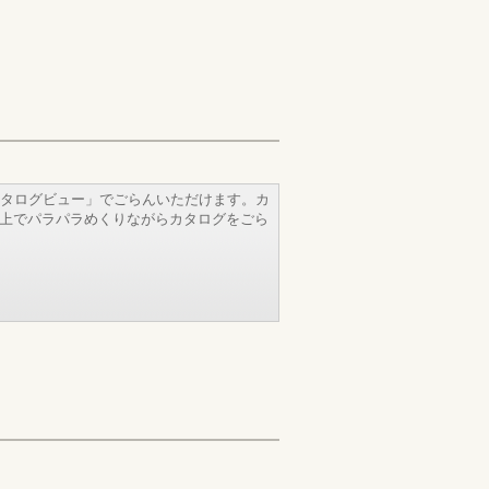
タログビュー」でごらんいただけます。カ
b上でパラパラめくりながらカタログをごら