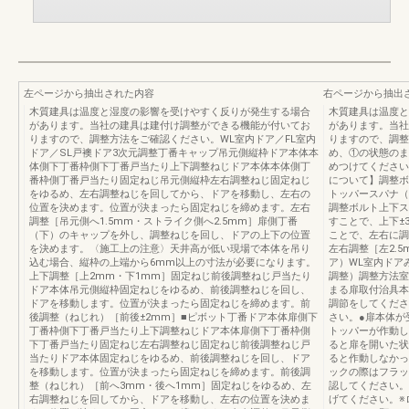
左ページから抽出された内容
右ページから抽出
木質建具は温度と湿度の影響を受けやすく反りが発生する場合
木質建具は温度と
があります。当社の建具は建付け調整ができる機能が付いてお
があります。当社
りますので、調整方法をご確認ください。WL室内ドア／FL室内
りますので、調整
ドア／SL戸襖ドア3次元調整丁番キャップ吊元側縦枠ドア本体本
め、①の状態のま
体側下丁番枠側下丁番戸当たり上下調整ねじドア本体本体側丁
めつけてください
番枠側丁番戸当たり固定ねじ吊元側縦枠左右調整ねじ固定ねじ
について】調整ボ
をゆるめ、左右調整ねじを回してから、ドアを移動し、左右の
トッパースパナ（
位置を決めます。位置が決まったら固定ねじを締めます。左右
調整ボルト上下ス
調整［吊元側へ1.5mm・ストライク側へ2.5mm］扉側丁番
すことで、上下±
（下）のキャップを外し、調整ねじを回し、ドアの上下の位置
ことで、左右に調
を決めます。〈施工上の注意〉天井高が低い現場で本体を吊り
左右調整［左2.5
込む場合、縦枠の上端から6mm以上の寸法が必要になります。
ア）WL室内ドア
上下調整［上2mm・下1mm］固定ねじ前後調整ねじ戸当たり
調整）調整方法室
ドア本体吊元側縦枠固定ねじをゆるめ、前後調整ねじを回し、
まる扉取付治具本
ドアを移動します。位置が決まったら固定ねじを締めます。前
調節をしてくださ
後調整（ねじれ）［前後±2mm］■ピボット丁番ドア本体扉側下
さい。●扉本体が
丁番枠側下丁番戸当たり上下調整ねじドア本体扉側下丁番枠側
トッパーが作動し
下丁番戸当たり固定ねじ左右調整ねじ固定ねじ前後調整ねじ戸
ると扉を開いた状
当たりドア本体固定ねじをゆるめ、前後調整ねじを回し、ドア
ると作動しなかっ
を移動します。位置が決まったら固定ねじを締めます。前後調
ックの際はフラッ
整（ねじれ）［前へ3mm・後へ1mm］固定ねじをゆるめ、左
認してください。
右調整ねじを回してから、ドアを移動し、左右の位置を決めま
げてください。※