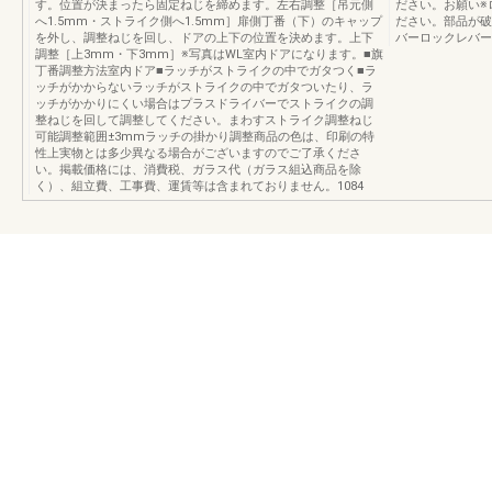
す。位置が決まったら固定ねじを締めます。左右調整［吊元側
ださい。お願い※
へ1.5mm・ストライク側へ1.5mm］扉側丁番（下）のキャップ
ださい。部品が破
を外し、調整ねじを回し、ドアの上下の位置を決めます。上下
バーロックレバー
調整［上3mm・下3mm］※写真はWL室内ドアになります。■旗
丁番調整方法室内ドア■ラッチがストライクの中でガタつく■ラ
ッチがかからないラッチがストライクの中でガタついたり、ラ
ッチがかかりにくい場合はプラスドライバーでストライクの調
整ねじを回して調整してください。まわすストライク調整ねじ
可能調整範囲±3mmラッチの掛かり調整商品の色は、印刷の特
性上実物とは多少異なる場合がございますのでご了承くださ
い。掲載価格には、消費税、ガラス代（ガラス組込商品を除
く）、組立費、工事費、運賃等は含まれておりません。1084