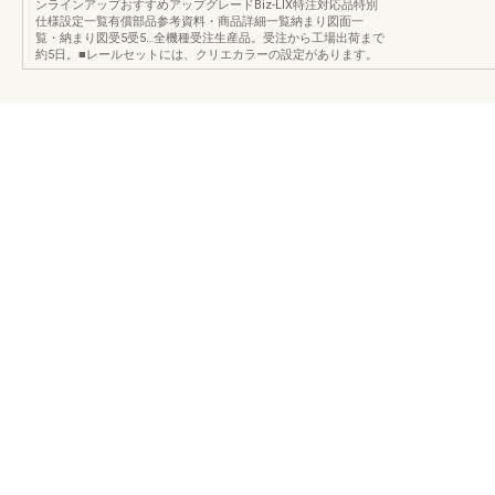
ンラインアップおすすめアップグレードBiz-LIX特注対応品特別
仕様設定一覧有償部品参考資料・商品詳細一覧納まり図面一
覧・納まり図受5受5…全機種受注生産品。受注から工場出荷まで
約5日。■レールセットには、クリエカラーの設定があります。