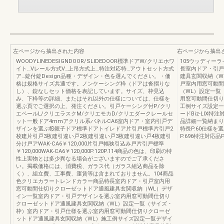
左ページから抽出された内容
右ページから抽出
WOODYLINEDESIGNDOOR/SLIDEDOOR標準ドアW/クリエホワ
105ウッディー
イト…Vレール方式V…上吊方式上…特注対応特…アウトセット方式
長室内ドア・引戸
ア…錠付錠Design品種・デザイン・色を選んでください。・価
建具玄関収納（W
格は規格サイズ共通です。ノンケーシング枠（ドアは沓摺りな
戸室内用窓可動間
し）、錠なしセット価格を表記しています。サイズ、枠見込
（WL）設定一覧
み、下枠等の詳細、またはそれ以外の仕様については、仕様を
用窓可動間仕切り
選ぶ頁でご選択の上、発注ください。引戸ケーシング付P/クリ
工例サイズ設定一
エペールL/クリエラスクM/クリエモカD/クリエダークレールセ
ードBiz-LIX
ット一般ドア4mmアクリル系パネルCA6室内ドア・室内引戸デ
品詳細一覧納まり
ザインを選ぶ⑯親子ドア標準ドアトイレドア片引戸標準片引戸2
特長P.60仕様を
枚建片引戸3枚建引違い戸2枚建引違い戸3枚建引違い戸4枚建引
P.696特注対応品P
分け戸アWAK-CA6￥120,000片引戸幅狭引込み戸片引戸標準
￥120,000WAK-CA6￥120,000P.120P.114商品の色は、印刷の特
性上実物とは多少異なる場合がございますのでご了承くださ
い。掲載価格には、消費税、ガラス代（ガラス組込商品を除
く）、組立費、工事費、運賃等は含まれておりません。104商品
色クリエカラートレンドカラー商品特長室内ドア・引戸室内用
窓可動間仕切りクローゼットドア通風建具玄関収納（WL）デザ
イン一覧室内ドア・引戸デザインを選ぶ室内用窓可動間仕切り
クローゼットドア通風建具玄関収納（WL）設定一覧（サイズ・
枠）室内ドア・引戸仕様を選ぶ室内用窓可動間仕切りクローゼ
ットドア通風建具玄関収納（WL）施工例サイズ設定一覧デザイ