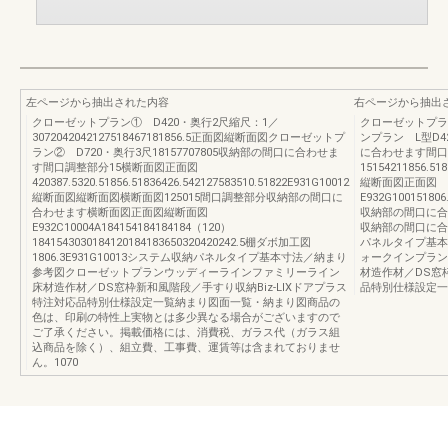
左ページから抽出された内容
右ページから抽出
クローゼットプラン① D420・奥行2尺縮尺：1／
クローゼットプラ
3072042042127518467181856.5正面図縦断面図クローゼットプ
ンプラン L型D4
ラン② D720・奥行3尺18157707805収納部の間口に合わせま
に合わせます間口
す間口調整部分15横断面図正面図
15154211856.51
420387.5320.51856.51836426.542127583510.51822E931G10012
縦断面図正面図
縦断面図縦断面図横断面図125015間口調整部分収納部の間口に
E932G100151806.
合わせます横断面図正面図縦断面図
収納部の間口に合わせ
E932C10004A184154184184184（120）
収納部の間口に合
1841543030184120184183650320420242.5棚ダボ加工図
パネルタイプ基本
1806.3E931G10013システム収納パネルタイプ基本寸法／納まり
ォークインプランB
参考図クローゼットプランウッディーラインファミリーライン
材造作材／DS窓
床材造作材／DS窓枠新和風階段／手すり収納Biz-LIXドアプラス
品特別仕様設定一
特注対応品特別仕様設定一覧納まり図面一覧・納まり図商品の
色は、印刷の特性上実物とは多少異なる場合がございますので
ご了承ください。掲載価格には、消費税、ガラス代（ガラス組
込商品を除く）、組立費、工事費、運賃等は含まれておりませ
ん。1070