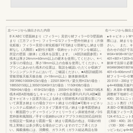
左ページから抽出された内容
右ページから抽出
B´A´ABC´C壁面納まり（フィラー）見切り材フィラーD´D壁面納
●キャビネットW
まり（三方フィラー）フィラーG´Gフィラー壁外付納まり（片側
際には、納まりを
化粧板）フィラー見切り材化粧板F´FE´E納まり部材なし納まり部
さい。 また、キ
材なし（入隅部）●据付け場所・収納セットのプランを確認し、
合わせの合計寸法
所定の壁面（躯体）に桟木を設置します。（A部詳細図参照）※
W04+W08+W
桟木は厚さ24mm×60mm以上の硬木を使用してください。※ベ
401+801+120
タ張りの場合は、厚さ18mm以上の合板を使用してください。※
躯体寸法採り必要
プランにあわせた桟木の位置は、取説を確認いただくか収納プ
W04W084018
ランニングシステムにおいて、ご確認ください。■A部詳細図35
401+5=406m
背板背板天板天板合板（t=18mm以上）躯体躯体桟木
材フィラーG−G’断
35F398G10000H23の場合：2250130H19／梁欠用H23の場合：
20.5151∼2
188550150以上305015045H12の場合：1150H08の場合：
φ4×40側板天板
780H04の場合：415H23の場合：2055H19の場合：1685215桟木
配）木扉B−B’断
桟木A部A部地板なしキャビネットの場合必要FLFLFLFLA部■固
調整材下地材C−C’
定キャビネット設置方法による納まり部材桟木の設置位置につ
400）20.5ユニッ
いて床置き納まりの場合フロート納まりの場合■可動キャビネッ
ユニット奥行（13
トシステム収納ボックスタイプ基本寸法／納まり参考図壁納ま
木扉D−D’断面図
り・断面図ウッディーラインファミリーライン床材造作材／DS
図天板フィラー天井
窓枠新和風階段／手すり収納Biz-LIXドアプラス特注対応品特別
124.415ユニッ
仕様設定一覧納まり図面一覧・納まり図商品の色は、印刷の特
（300・400）20.
性上実物とは多少異なる場合がございますのでご了承くださ
（130・300・4
い。掲載価格には、消費税、ガラス代（ガラス組込商品を除
ッピンねじφ4×