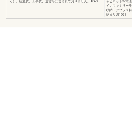
く）、組立費、工事費、運賃等は含まれておりません。1060
ャビネットW寸法の
インファミリーラ
収納ドアプラス特
納まり図1061