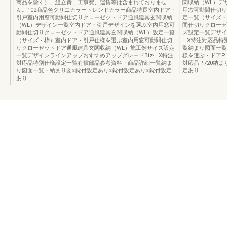
商品を除く）、組立費、工事費、運賃等は含まれておりませ
関収納（WL）デ
ん。102商品色クリエカラートレンドカラー商品特長室内ドア・
用窓可動間仕切り
引戸室内用窓可動間仕切りクローゼットドア通風建具玄関収納
定一覧（サイズ・
（WL）デザイン一覧室内ドア・引戸デザインを選ぶ室内用窓可
間仕切りクローゼ
動間仕切りクローゼットドア通風建具玄関収納（WL）設定一覧
ズ設定一覧デザイ
（サイズ・枠）室内ドア・引戸仕様を選ぶ室内用窓可動間仕切
LIX特注対応品
りクローゼットドア通風建具玄関収納（WL）施工例サイズ設定
覧納まり図面一覧・
一覧デザインラインアップおすすめアップグレードBiz-LIX特注
様を選ぶ・ドアP.1
対応品特別仕様設定一覧有償部品参考資料・商品詳細一覧納ま
対応品P.720納
り図面一覧・納まり図※錠付設定あり※錠付設定あり※錠付設定
定あり
あり