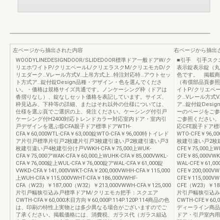
左ページから抽出された内容
右ページから抽出
WOODYLINEDESIGNDOOR/SLIDEDOOR標準ドア一般ドアW/ク
■引手 引手スク
リエホワイトP/クリエペールL/クリエラスクM/クリエモカD/ク
表示錠表示錠（丸
リエダーク…Vレール方式V…上吊方式上…特注対応特…アウトセッ
色です。 掲載商
ト方式ア…錠付錠Design品種・デザイン・色を選んでくださ
（有償部品頁参照
い。・価格は規格サイズ共通です。ノンケーシング枠（ドアは
イトP/クリエペ
沓摺りなし）、錠なしセット価格を表記しています。サイズ、
ク…Vレール方式
枠見込み、下枠等の詳細、またはそれ以外の仕様については、
ア…錠付錠Des
仕様を選ぶ頁でご選択の上、発注ください。ケーシング付引戸
ーのページをご参
ケーシング付H2400対応トレンドカラー対応室内ドア・室内引
ご参照ください。ケ
戸デザインを選ぶ⑮CFA親子ドア標準ドアWTH-
応CFE親子ドア標準ド
CFA￥60,000WTL-CFA￥63,000錠WTO-CFA￥96,000特トイレド
WTO-CFE￥9
ア片引戸標準片引戸2枚建片引戸3枚建引違い戸2枚建引違い戸3
枚建引違い戸2枚
枚建引違い戸4枚建引分け戸VWKH-CFA￥75,000上WUK-
CFE￥75,000上W
CFA￥75,000アWAK-CFA￥60,000上WUHK-CFA￥85,000VWKL-
CFE￥85,000VW
CFA￥76,000錠上WUL-CFA￥76,000錠アWAL-CFA￥61,000錠
WAL-CFE￥61,00
VWKD-CFA￥141,000VWKT-CFA￥200,000VWHH-CFA￥115,000
CFE￥200,000VW
上WUH-CFA￥115,000VWHT-CFA￥186,000VWHF-
CFE￥115,000VW
CFA（W23）￥187,000（W32）￥213,000VWWH-CFA￥125,000
CFE（W23）￥187
片引戸幅狭引込み戸標準ドアM/クリエモカ把手：スクエア
片引戸幅狭引込み
CWTH-CFA￥60,000木目方向￥60,000P.114P.120P.114商品の色
CWTH-CFE￥60,0
は、印刷の特性上実物とは多少異なる場合がございますのでご
ディーライン商品
了承ください。掲載価格には、消費税、ガラス代（ガラス組込
ドア・引戸室内用