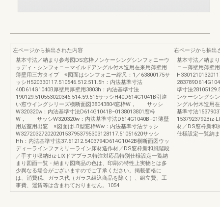
左ページから抽出された内容
右ページから抽出
基本寸法／納まり参考図DS窓枠ノンケーシングシンフォニーウ
基本寸法／納まり
ッディ・シンフォニーマイルドアングル付木造用在来用薄壁用
ニー薄壁用薄壁用
薄壁用三方タイプ ※図面はシンフォニー縮尺：1／63800175サ
H33012101320
ッシH520330117.510546.512.511.5h：内法基準寸法
283789D614G1
40D614G1040B厚壁用厚壁用3803h：内法基準寸法
準寸法28105129
190129.510553020346.514.59.515サッシH40D614G1041B引違
ンケーシングシン
い窓ウイングシリーズ横断面図38043804窓枠W， サッシ
ングル付木造用在
W320320w：内法基準寸法D614G1041B−0138013801窓枠
基準寸法153790
W， サッシW320320w：内法基準寸法D614G1040B−01薄壁
1537923792
用居室用出窓 ※図面はLB型窓枠Ww：内法基準寸法サッシ
材／DS窓枠新和
W327203272020201537953795303128117.51051620サッシ
仕様設定一覧納ま
Hh：内法基準寸法37.61212.5403794D614G1042B横断面図ウッ
ディーラインファミリーライン床材造作材／DS窓枠新和風階段
／手すり収納Biz-LIXドアプラス特注対応品特別仕様設定一覧納
まり図面一覧・納まり図商品の色は、印刷の特性上実物とは多
少異なる場合がございますのでご了承ください。掲載価格に
は、消費税、ガラス代（ガラス組込商品を除く）、組立費、工
事費、運賃等は含まれておりません。1054