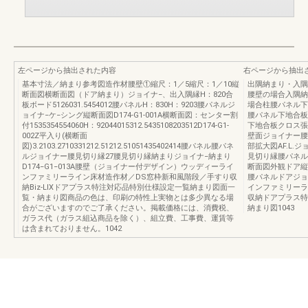
左ページから抽出された内容
右ページから抽出
基本寸法／納まり参考図造作材腰壁①縮尺：1／5縮尺：1／10縦
出隅納まり・入隅
断面図横断面図（ドア納まり）ジョイナ−、出入隅縁H：820合
腰壁の場合入隅納
板ボード5126031.5454012腰パネルH：830H：9203腰パネルジ
場合柱腰パネル下
ョイナ−ケ−シング縦断面図D174-G1-001A横断面図：センター割
腰パネル下地合板腰
付1535354554060H：92044015312.5435108203512D174-G1-
下地合板クロス張
002Z平入り(横断面
壁面ジョイナー腰壁
図)3.2103.2710331212.51212.51051435402414腰パネル腰パネ
部拡大図AF.L.
ルジョイナー腰見切り縁27腰見切り縁納まりジョイナ−納まり
見切り縁腰パネル
D174−G1−013A腰壁（ジョイナー付デザイン）ウッディーライ
断面図外観ドア縦
ンファミリーライン床材造作材／DS窓枠新和風階段／手すり収
腰パネルドアジョイナ−
納Biz-LIXドアプラス特注対応品特別仕様設定一覧納まり図面一
インファミリーラ
覧・納まり図商品の色は、印刷の特性上実物とは多少異なる場
収納ドアプラス特
合がございますのでご了承ください。掲載価格には、消費税、
納まり図1043
ガラス代（ガラス組込商品を除く）、組立費、工事費、運賃等
は含まれておりません。1042