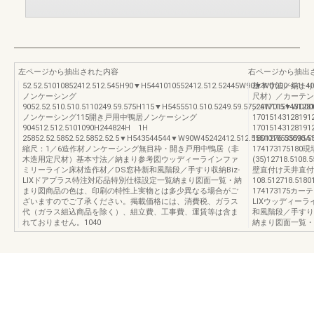
左ページから抽出された内容
右ページから抽出
52.52.51010852412.512.545H90▼H5441010552412.512.52445W90▼WD000−G1−4
基本寸法／納まり
ノンケーシング
尺材）／カーテン
9052.52.510.510.5110249.59.575H115▼H5455510.510.5249.59.57524W115▼WD0
／6170151431
ノンケーシング115開き戸用中鴨居ノンケーシング
1701514312819
904512.512.5101090H244824H 1H
1701514312819
25852.52.5852.52.5852.52.5▼H543544544▼W90W45242412.512.5551010535535A
1801276.53090.
縮尺：1／6造作材ノンケーシング無目枠・開き戸用中鴨居（非
174173175180現
木造用定尺材）基本寸法／納まり参考図ウッディーラインファ
(35)12718.5108.
ミリーライン床材造作材／DS窓枠新和風階段／手すり収納Biz-
壁直付け天井直付
LIXドアプラス特注対応品特別仕様設定一覧納まり図面一覧・納
108.512718.5180
まり図商品の色は、印刷の特性上実物とは多少異なる場合がご
174173175
ざいますのでご了承ください。掲載価格には、消費税、ガラス
LIXウッディー
代（ガラス組込商品を除く）、組立費、工事費、運賃等は含ま
和風階段／手すり
れておりません。1040
納まり図面一覧・