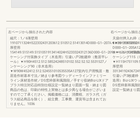
左ページから抽出された内容
右ページから抽出
縮尺：1／6薄壁用
天袋付押入れ枠（
1910711324H522332431203612.510512.51413014D000−G1−207A▼H3619245W52
5▼HH218723311
厚壁用
D000−G1−205A12
154149.515149.5151051913414024H5233324312136D000−G1−209A▼H3619245W
ケーシング付装飾
ケーシング付装飾タイプ（木造用）引違い戸2枚建枠（敷居平レ
ケーシング115
ール）▼H90H4512.512.58524248510102.552.52.52.5531527ノ
▼H115H751109.59
ンケーシング90（非木造用）
厚壁用
▼W90W452412.512.524551010535535A127室内引戸用鴨居・敷
33134192436724
居造作材基本寸法／納まり参考図ウッディーラインファミリー
引違い戸3枚建枠
ライン床材造作材／DS窓枠新和風階段／手すり収納Biz-LIXドア
造用）Biz-LI
プラス特注対応品特別仕様設定一覧納まり図面一覧・納まり図
DS窓枠新和風階
商品の色は、印刷の特性上実物とは多少異なる場合がございま
設定一覧納まり図
すのでご了承ください。掲載価格には、消費税、ガラス代（ガ
ラス組込商品を除く）、組立費、工事費、運賃等は含まれてお
りません。1036