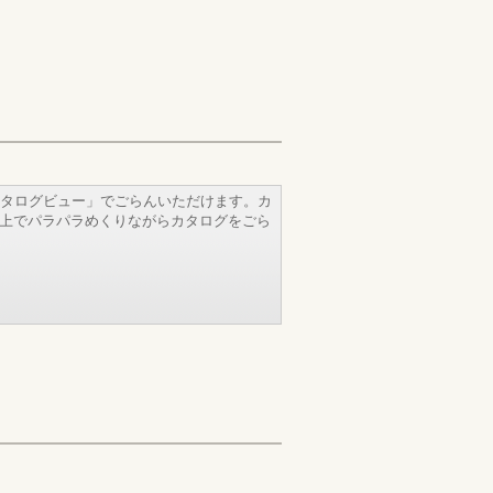
タログビュー」でごらんいただけます。カ
b上でパラパラめくりながらカタログをごら