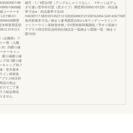
03035D198-
縮尺：1／6窓台Ⅰ型（アングルしゃくりなし） ※サッシはデュ
D000G10606縮
オ引違い窓半外付型（窓タイプ）薄壁用D000G10122h：内法基
り縁コーナーキ
準寸法w：内法基準寸法24
D198-G1-
H4030117.5831051452112.5202024W2121530162454.5241426776816771
1-009A628厚壁
造作材基本寸法／納まり参考図窓台Biz-LIXウッディーラインフ
2×4用笠木和室用見切
ァミリーライン床材造作材／DS窓枠新和風階段／手すり収納ド
612.51412.5
アプラス特注対応品特別仕様設定一覧納まり図面一覧・納まり
図1033
リム用（出隅用）フ
リー用（入隅
（8）25廻り縁
コーナーキャッ
9）廻り縁廻り縁
プ35.7廻り縁
キャップ35.7
縁・笠木基本
ライン床材造
ドアプラス特注対
商品の色は、
すのでご了承
ラス組込商品
りません。