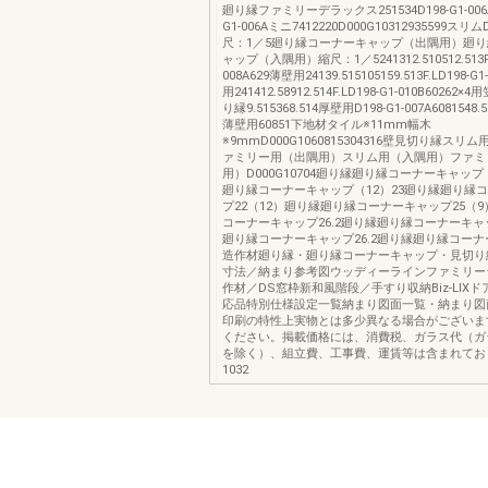
廻り縁ファミリーデラックス251534D198-G1-006A3
G1-006Aミニ7412220D000G10312935599スリム
尺：1／5廻り縁コーナーキャップ（出隅用）廻
ャップ（入隅用）縮尺：1／5241312.510512.513F.L
008A629薄壁用24139.515105159.513F.LD198-G
用241412.58912.514F.LD198-G1-010B6026
り縁9.515368.514厚壁用D198-G1-007A6081548.53
薄壁用60851下地材タイル※11mm幅木
※9mmD000G1060815304316壁見切り縁ス
ァミリー用（出隅用）スリム用（入隅用）ファミ
用）D000G10704廻り縁廻り縁コーナーキャップ
廻り縁コーナーキャップ（12）23廻り縁廻り縁
プ22（12）廻り縁廻り縁コーナーキャップ25（
コーナーキャップ26.2廻り縁廻り縁コーナーキャッ
廻り縁コーナーキャップ26.2廻り縁廻り縁コーナー
造作材廻り縁・廻り縁コーナーキャップ・見切り
寸法／納まり参考図ウッディーラインファミリー
作材／DS窓枠新和風階段／手すり収納Biz-LIX
応品特別仕様設定一覧納まり図面一覧・納まり図
印刷の特性上実物とは多少異なる場合がございま
ください。掲載価格には、消費税、ガラス代（ガ
を除く）、組立費、工事費、運賃等は含まれてお
1032