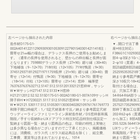
左ページから抽出された内容
右ページから抽出
造作材D175-G1-
▼…開口寸法丁番
002A40141221129093093010530912279015403014211418注：
座※特注対応）
畳寄せ21㎜幅の場合は、デラックス長押のご使用をお勧めしま
F386G1C1029302
す。（通常の長押を使用されると、壁からの枠出幅と長押が面
部4−φ3深さ10
となります）759880デラックス長押（27×90）廻り縁（30×40）
2−φ10（貫通）4
下地補強（9∼12×70）718付柱（12×105）719付鴨居（9×30）
部詳細図B部詳細
374512937181292719711759長押（21×90）廻り縁（30×40）畳
252595353
寄せ（12×14）付鴨居（9×30）下地補強（9∼12×70）畳寄せ
納まり参考図戸襖ド
（18×14）付柱（12×105）畳寄せ（21×14）窓枠 極厚壁
深さ10長穴-18
7637637637632712.5147.512.5151201332121窓枠W，サッシ
取付ける場合は、
W▼WサッシH27147.512.5133▼H窓枠
は、穴加工不要）
H212112012.52.52.515D175-G1-002AD180-G1-007A109サッシH
54-R64-R6
障子枠H▼H7230221.5117.512.510521窓枠W・サッシ枠
部詳細図本体加工
W▼W2121.530117.512.510530113030340282109761761769773
25752173529099
和障子開口枠縮尺：1／5定尺材基本寸法／納まり参考図定尺材
部枠丁番加工位置枠ス
ウッディーラインファミリーライン床材造作材／DS窓枠新和風
202-R62-φ6（
階段／手すり収納Biz-LIXドアプラス特注対応品特別仕様設定一
から加工）B部A
覧納まり図面一覧・納まり図商品の色は、印刷の特性上実物と
255.5226.564413
は多少異なる場合がございますのでご了承ください。掲載価格
LIXウッディー
には、消費税、ガラス代（ガラス組込商品を除く）、組立費、
和風階段／手すり
工事費、運賃等は含まれておりません。1014
納まり図面一覧・納