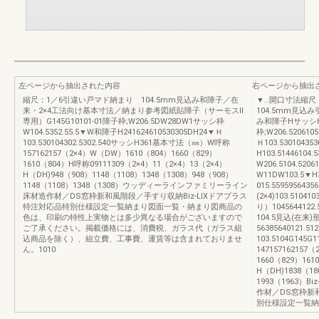
左ページから抽出された内容
右ページから抽出
縮尺：1／6引違い戸マド納まり 104.5mm見込み和障子／在
▼…開口寸法縮尺
来・2×4工法向け基本寸法／納まり参考図紙貼障子（サーモスⅡ
104.5mm見込
専用）G145G10101-01障子枠;W206.5DW28DW1サッシ枠
み和障子HサッシH
W104.5352.55.5▼W和障子H241624610530305DH24▼Ｈ
枠;W206.52061
103.530104302.5302.540サッシH361基本寸法（㎜）W呼称
Ｈ103.53010435
157162157（2×4）W（DW）1610（804）1660（829）
H103.51446104
1610（804）H呼称09111309（2×4）11（2×4）13（2×4）
W206.5104.520
H（DH)948（908）1148（1108）1348（1308）948（908）
W11DW103.5▼H
1148（1108）1348（1308）ウッディーラインファミリーライン
015.559595643
床材造作材／DS窓枠新和風階段／手すり収納Biz-LIXドアプラス
(2×4)103.510
特注対応品特別仕様設定一覧納まり図面一覧・納まり図商品の
り）104564412
色は、印刷の特性上実物とは多少異なる場合がございますので
104.5見込(在
ご了承ください。掲載価格には、消費税、ガラス代（ガラス組
56385640121
込商品を除く）、組立費、工事費、運賃等は含まれておりませ
103.5104G14
ん。1010
147157162157
1660（829）161
H（DH)1838（18
1993（1963）
作材／DS窓枠新
別仕様設定一覧納