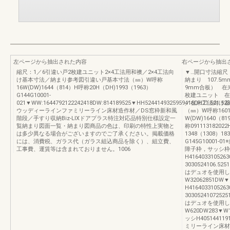
左ページから抽出された内容
右ページから抽出
縮尺：1／6引違い戸2枚建ユニット2×4工法用和襖／2×4工法向
▼…開口寸法縮尺
け基本寸法／納まり参考図引違い戸基本寸法（㎜）W呼称
納まり 107.
16W(DW)1644（814）H呼称20H（DH)1993（1963）
9mm合板） 在
G144G10001-
枚建ユニット 在
021▼WW:1644792122242418DW:814189525▼HH5244149325959416DH21.521.523
／在来工法向け基
ウッディーラインファミリーライン床材造作材／DS窓枠新和風
（㎜）W呼称1601
階段／手すり収納Biz-LIXドアプラス特注対応品特別仕様設定一
W(DW)1640（81
覧納まり図面一覧・納まり図商品の色は、印刷の特性上実物と
称09111318202
は多少異なる場合がございますのでご了承ください。掲載価格
1348（1308）18
には、消費税、ガラス代（ガラス組込商品を除く）、組立費、
G145G1000
工事費、運賃等は含まれておりません。1006
障子枠，サッシ枠W2
H416403310526
3030524106.5
はデュオを使用し
W32062851DW
H416403310526
303052410725
はデュオを使用し
W620DW283▼W1
ッシH405144119
ミリーライン床材