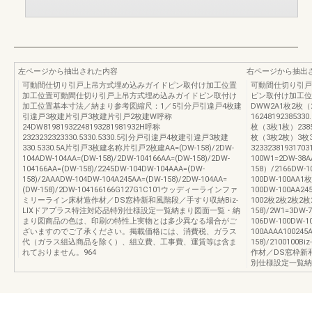
左ページから抽出された内容
右ページから抽出
可動間仕切り引戸上吊方式埋め込みガイドピン取付け加工位置
可動間仕切り引戸
加工位置可動間仕切り引戸上吊方式埋め込みガイドピン取付け
ピン取付け加工位置
加工位置基本寸法／納まり参考図縮尺：1／5引分戸引違戸4枚建
DWW2A1枚2枚
引違戸3枚建片引戸3枚建片引戸2枚建W呼称
1624819238533
24DW81981932248193281981932H呼称
枚（3枚1枚）238581
2323232323330.5330.5330.5引分戸引違戸4枚建引違戸3枚建
枚（3枚2枚）3枚
330.5330.5A片引戸3枚建名称片引戸2枚建AA=(DW-158)/2DW-
32332381931703
104ADW-104AA=(DW-158)/2DW-104166AA=(DW-158)/2DW-
100W1=2DW-38A
104166AA=(DW-158)/2245DW-104DW-104AAA=(DW-
158）/2166DW-1
158)/2AAADW-104DW-104A245AA=(DW-158)/2DW-104AA=
100DW-100AA1
(DW-158)/2DW-104166166G127G1C101ウッディーラインファ
100DW-100AA24
ミリーライン床材造作材／DS窓枠新和風階段／手すり収納Biz-
1002枚2枚2枚2枚
LIXドアプラス特注対応品特別仕様設定一覧納まり図面一覧・納
158)/2W1=3DW-
まり図商品の色は、印刷の特性上実物とは多少異なる場合がご
106DW-100DW-1
ざいますのでご了承ください。掲載価格には、消費税、ガラス
100AAAA100245
代（ガラス組込商品を除く）、組立費、工事費、運賃等は含ま
158)/21001
れておりません。964
作材／DS窓枠新
別仕様設定一覧納